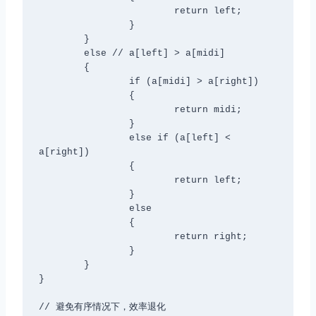
			return left;

		}

	}

	else // a[left] > a[midi]

	{

		if (a[midi] > a[right])

		{

			return midi;

		}

		else if (a[left] < 
a[right])

		{

			return left;

		}

		else

		{

			return right;

		}

	}

}

// 避免有序情况下，效率退化
