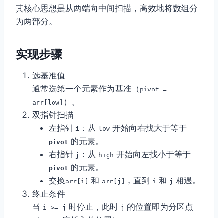
其核心思想是从两端向中间扫描，高效地将数组分
为两部分。
实现步骤
选基准值
通常选第一个元素作为基准（
pivot =
）。
arr[low]
双指针扫描
左指针
：从
开始向右找大于等于
i
low
的元素。
pivot
右指针
：从
开始向左找小于等于
j
high
的元素。
pivot
交换
和
，直到
和
相遇。
arr[i]
arr[j]
i
j
终止条件
当
时停止，此时
的位置即为分区点
i >= j
j