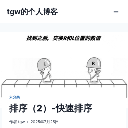
跳
tgw的个人博客
到
内
容
未分类
排序（2）-快速排序
作者
tgw
2025年7月25日