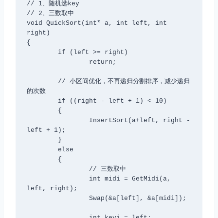
// 1、随机选key

// 2、三数取中

void QuickSort(int* a, int left, int 
right)

{

	if (left >= right)

		return;

	// 小区间优化，不再递归分割排序，减少递归
的次数

	if ((right - left + 1) < 10)

	{

		InsertSort(a+left, right - 
left + 1);

	}

	else

	{

		// 三数取中

		int midi = GetMidi(a, 
left, right);

		Swap(&a[left], &a[midi]);

		int keyi = left;
