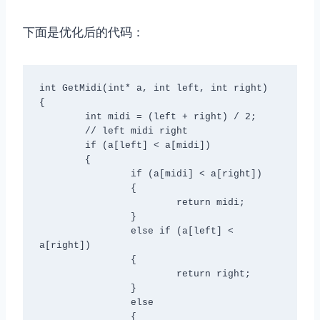
下面是优化后的代码：
int GetMidi(int* a, int left, int right)

{

	int midi = (left + right) / 2;

	// left midi right

	if (a[left] < a[midi])

	{

		if (a[midi] < a[right])

		{

			return midi;

		}

		else if (a[left] < 
a[right])

		{

			return right;

		}

		else

		{
