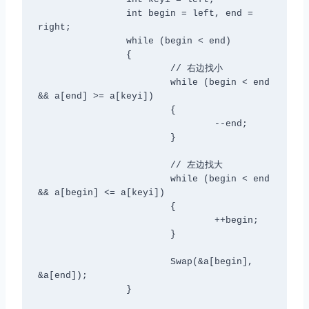
		int begin = left, end = 
right;

		while (begin < end)

		{

			// 右边找小

			while (begin < end 
&& a[end] >= a[keyi])

			{

				--end;

			}

			// 左边找大

			while (begin < end 
&& a[begin] <= a[keyi])

			{

				++begin;

			}

			Swap(&a[begin], 
&a[end]);

		}
