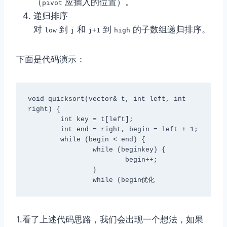
（
应插入的位置）。
pivot
递归排序
对
到
和
到
的子数组递归排序。
low
j
j+1
high
下面是代码演示：
void quicksort(vector
& t, int left, int 
right) {

	int key = t[left];

	int end = right, begin = left + 1;

	while (begin < end) {

		while (begin
key) {

			begin++;

		}

		while (begin
优化
1.看了上述代码思路，我们会出现一个想法，如果