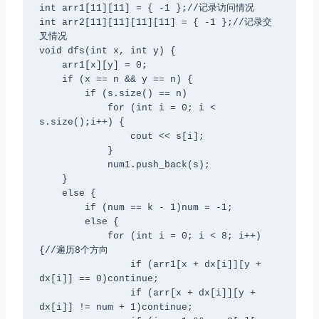
int arr1[11][11] = { -1 };//记录访问情况

int arr2[11][11][11][11] = { -1 };//记录交
叉情况

void dfs(int x, int y) {

    arr1[x][y] = 0;

    if (x == n && y == n) {

        if (s.size() == n)

            for (int i = 0; i < 
s.size();i++) {

                cout << s[i];

            }

            num1.push_back(s);

    }

    else {

        if (num == k - 1)num = -1;

        else {

            for (int i = 0; i < 8; i++) 
{//遍历8个方向

                if (arr1[x + dx[i]][y + 
dx[i]] == 0)continue;

                if (arr[x + dx[i]][y + 
dx[i]] != num + 1)continue;
