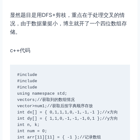
显然题目是用DFS+剪枝，重点在于处理交叉的情
况，由于数据量挺小，博主就开了一个四位数组存
储。
c++代码
#include
#include
#include
using namespace std;

vector
s;//获取到的数组情况

vector
>num1;//获取后按字典顺序存放

int dx[] = { 0,1,1,1,0,-1,-1,-1 };//x方向

int dy[] = { 1,1,0,-1,-1,-1,0,1 };//y方向

int n, k;

int num = 0;

int arr[11][11] = { -1 };//记录数组
