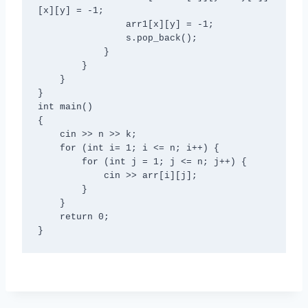
[x][y] = -1;

                arr1[x][y] = -1;

                s.pop_back();

            }

        }

    }

}

int main()

{

    cin >> n >> k;

    for (int i= 1; i <= n; i++) {

        for (int j = 1; j <= n; j++) {

            cin >> arr[i][j];

        }

    }

    return 0;
