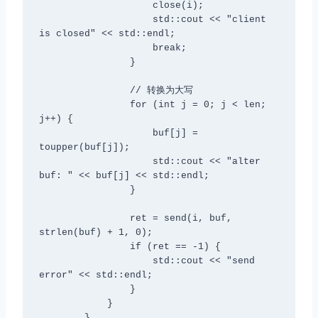
                    close(i);

                    std::cout << "client 
is closed" << std::endl;

                    break;

                }

                // 转换为大写

                for (int j = 0; j < len; 
j++) {

                    buf[j] = 
toupper(buf[j]);

                    std::cout << "alter 
buf: " << buf[j] << std::endl;

                }

                ret = send(i, buf, 
strlen(buf) + 1, 0);

                if (ret == -1) {

                    std::cout << "send 
error" << std::endl;

                }

            }

        }
