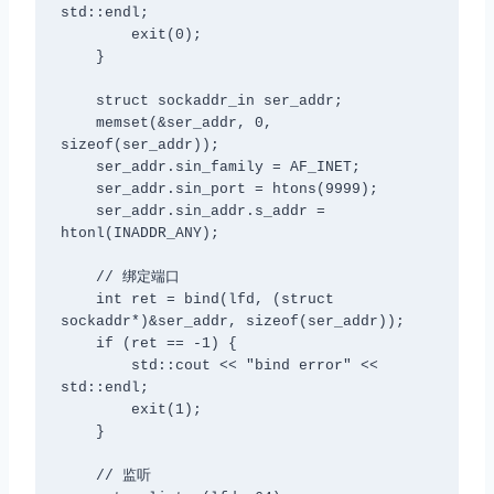
std::endl;

        exit(0);

    }

    struct sockaddr_in ser_addr;

    memset(&ser_addr, 0, 
sizeof(ser_addr));

    ser_addr.sin_family = AF_INET;

    ser_addr.sin_port = htons(9999);

    ser_addr.sin_addr.s_addr = 
htonl(INADDR_ANY);

    // 绑定端口

    int ret = bind(lfd, (struct 
sockaddr*)&ser_addr, sizeof(ser_addr));

    if (ret == -1) {

        std::cout << "bind error" << 
std::endl;

        exit(1);

    }

    // 监听
