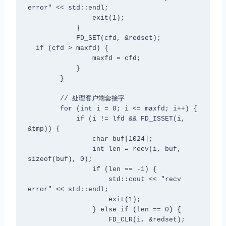
error" << std::endl;

                exit(1);

            }

            FD_SET(cfd, &redset);

  if (cfd > maxfd) {

                maxfd = cfd;

            }

        }

        // 处理客户端套接字

        for (int i = 0; i <= maxfd; i++) {

            if (i != lfd && FD_ISSET(i, 
&tmp)) {

                char buf[1024];

                int len = recv(i, buf, 
sizeof(buf), 0);

                if (len == -1) {

                    std::cout << "recv 
error" << std::endl;

                    exit(1);

                } else if (len == 0) {

                    FD_CLR(i, &redset);
