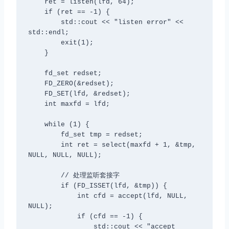
    ret = listen(lfd, 64);

    if (ret == -1) {

        std::cout << "listen error" << 
std::endl;

        exit(1);

    }

    fd_set redset;

    FD_ZERO(&redset);

    FD_SET(lfd, &redset);

    int maxfd = lfd;

    while (1) {

        fd_set tmp = redset;

        int ret = select(maxfd + 1, &tmp, 
NULL, NULL, NULL);

        // 处理监听套接字

        if (FD_ISSET(lfd, &tmp)) {

            int cfd = accept(lfd, NULL, 
NULL);

            if (cfd == -1) {

                std::cout << "accept 