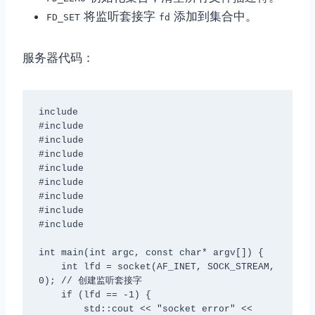
将监听套接字
添加到集合中。
FD_SET
fd
服务器代码：
include 
#include 
#include 
#include 
#include 
#include 
#include 
#include 
#include 
int main(int argc, const char* argv[]) {

    int lfd = socket(AF_INET, SOCK_STREAM, 
0); // 创建监听套接字

    if (lfd == -1) {

        std::cout << "socket error" << 