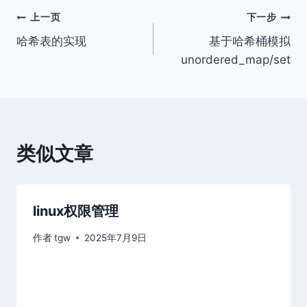
文
上一页
下一步
哈希表的实现
基于哈希桶模拟
章
unordered_map/set
导
航
类似文章
linux权限管理
作者
tgw
2025年7月9日