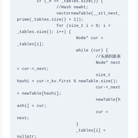
	if (_n == _tables.size()) {

		//Hash
 newht;

		vector
newTable(__stl_next_
prime(_tables.size() + 1));

		for (size_t i = 0; i < 
_tables.size(); i++) {

			Node* cur = 
_tables[i];

			while (cur) {

				//头插到新表

				Node* next 
= cur->_next;

				size_t 
hashi = cur->_kv.first % newTable.size();

				cur->_next 
= newTable[hashi];

				newTable[h
ashi] = cur;

				cur = 
next;

			}

			_tables[i] = 
nullptr;
