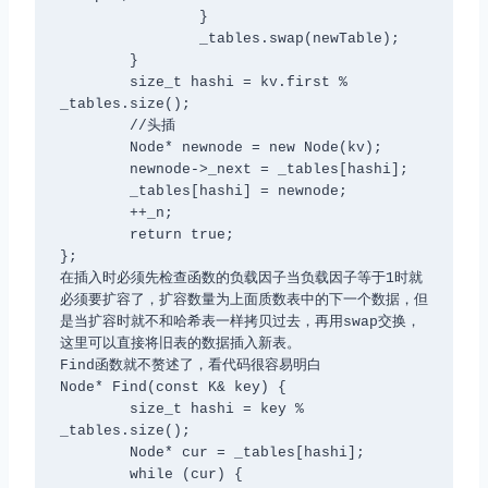
		}

		_tables.swap(newTable);

	}

	size_t hashi = kv.first % 
_tables.size();

	//头插

	Node* newnode = new Node(kv);

	newnode->_next = _tables[hashi];

	_tables[hashi] = newnode;

	++_n;

	return true;

};

在插入时必须先检查函数的负载因子当负载因子等于1时就
必须要扩容了，扩容数量为上面质数表中的下一个数据，但
是当扩容时就不和哈希表一样拷贝过去，再用swap交换，
这里可以直接将旧表的数据插入新表。

Find函数就不赘述了，看代码很容易明白

Node* Find(const K& key) {

	size_t hashi = key % 
_tables.size();

	Node* cur = _tables[hashi];

	while (cur) {
