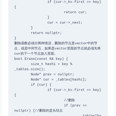
		if (cur->_kv.first == key) 
{

			return cur;

		}

		cur = cur->_next;

	}

	return nullptr;

}

删除函数必须分两种情况，删除的节点是vector中的节
点，或是中间节点，如果是vector里面的节点就必须先将
cur的下一个节点放入里面。

bool Erase(const K& key) {

	size_t hashi = key % 
_tables.size();

	Node* prev = nullptr;

	Node* cur = _tables[hashi];

	if (cur) {

		if (cur->_kv.first == key) 
{

			//删除

			if (prev == 
nullptr) {//删除的是头结点

				_tables[ha