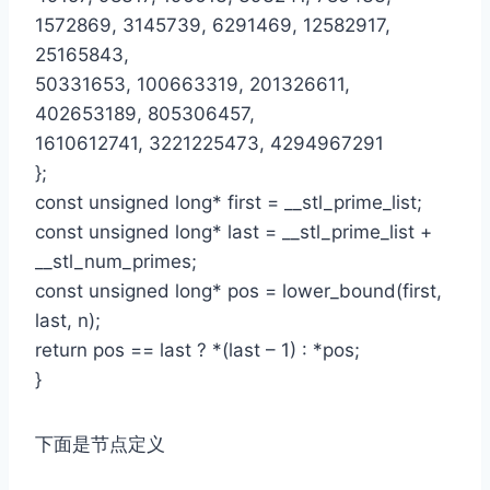
1572869, 3145739, 6291469, 12582917,
25165843,
50331653, 100663319, 201326611,
402653189, 805306457,
1610612741, 3221225473, 4294967291
};
const unsigned long* first = __stl_prime_list;
const unsigned long* last = __stl_prime_list +
__stl_num_primes;
const unsigned long* pos = lower_bound(first,
last, n);
return pos == last ? *(last – 1) : *pos;
}
下面是节点定义