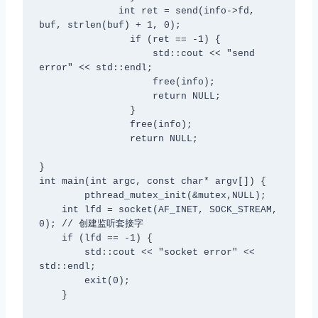
              int ret = send(info->fd, 
buf, strlen(buf) + 1, 0);

                if (ret == -1) {

                    std::cout << "send 
error" << std::endl;

                    free(info);

                    return NULL;

                }

                free(info);

                return NULL;

}

int main(int argc, const char* argv[]) {

        pthread_mutex_init(&mutex,NULL);

    int lfd = socket(AF_INET, SOCK_STREAM, 
0); // 创建监听套接字

    if (lfd == -1) {

        std::cout << "socket error" << 
std::endl;

        exit(0);

    }
