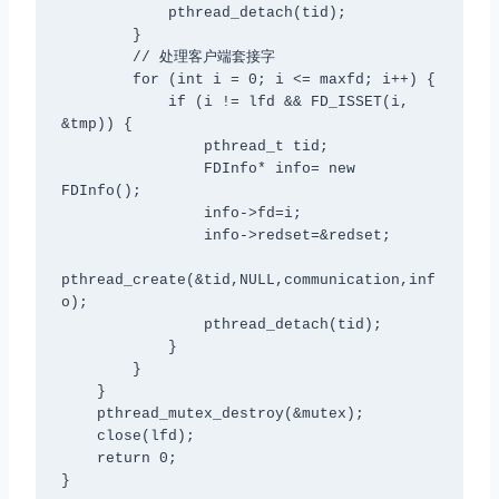
            pthread_detach(tid);

        }

        // 处理客户端套接字

        for (int i = 0; i <= maxfd; i++) {

            if (i != lfd && FD_ISSET(i, 
&tmp)) {

                pthread_t tid;

                FDInfo* info= new 
FDInfo();

                info->fd=i;

                info->redset=&redset;

pthread_create(&tid,NULL,communication,inf
o);

                pthread_detach(tid);

            }

        }

    }

    pthread_mutex_destroy(&mutex);

    close(lfd);

    return 0;

}
