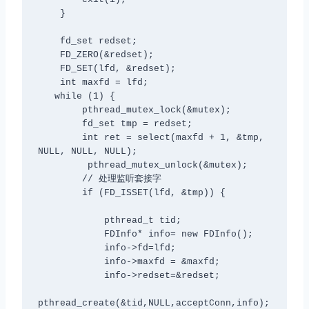
    }

    fd_set redset;

    FD_ZERO(&redset);

    FD_SET(lfd, &redset);

    int maxfd = lfd;

   while (1) {

        pthread_mutex_lock(&mutex);

        fd_set tmp = redset;

        int ret = select(maxfd + 1, &tmp, 
NULL, NULL, NULL);

         pthread_mutex_unlock(&mutex);

        // 处理监听套接字

        if (FD_ISSET(lfd, &tmp)) {

            pthread_t tid;

            FDInfo* info= new FDInfo();

            info->fd=lfd;

            info->maxfd = &maxfd;

            info->redset=&redset;

pthread_create(&tid,NULL,acceptConn,info);
