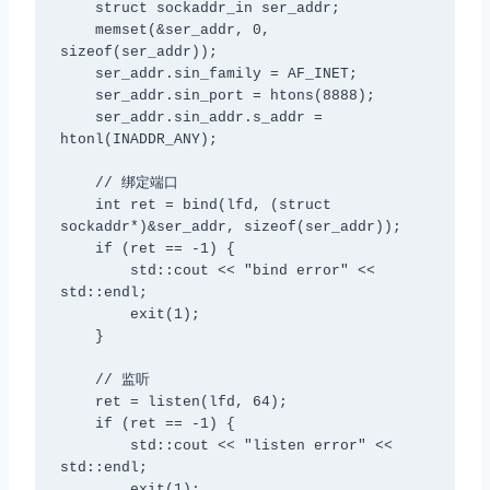
    struct sockaddr_in ser_addr;

    memset(&ser_addr, 0, 
sizeof(ser_addr));

    ser_addr.sin_family = AF_INET;

    ser_addr.sin_port = htons(8888);

    ser_addr.sin_addr.s_addr = 
htonl(INADDR_ANY);

    // 绑定端口

    int ret = bind(lfd, (struct 
sockaddr*)&ser_addr, sizeof(ser_addr));

    if (ret == -1) {

        std::cout << "bind error" << 
std::endl;

        exit(1);

    }

    // 监听

    ret = listen(lfd, 64);

    if (ret == -1) {

        std::cout << "listen error" << 
std::endl;

        exit(1);
