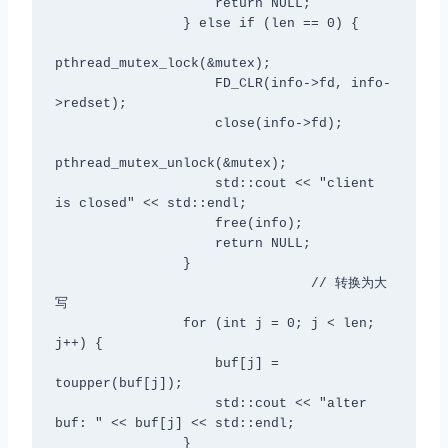
                    return NULL;

                } else if (len == 0) {

pthread_mutex_lock(&mutex);

                    FD_CLR(info->fd, info-
>redset);

                    close(info->fd);

pthread_mutex_unlock(&mutex);

                    std::cout << "client 
is closed" << std::endl;

                    free(info);

                    return NULL;

                }

                                // 转换为大
写

                for (int j = 0; j < len; 
j++) {

                    buf[j] = 
toupper(buf[j]);

                    std::cout << "alter 
buf: " << buf[j] << std::endl;

                }
