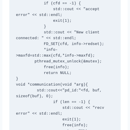
            if (cfd == -1) {

                std::cout << "accept 
error" << std::endl;

                exit(1);

            }

            std::cout << "New client 
connected: " << std::endl;

            FD_SET(cfd, info->redset);

            *info-
>maxfd=std::max(cfd,*info->maxfd);

        pthread_mutex_unlock(&mutex);

            free(info);

            return NULL;

}

void *communication(void *arg){

         std::cout<<"pd_id:"<
fd, buf, 
sizeof(buf), 0);

                if (len == -1) {

                    std::cout << "recv 
error" << std::endl;

                    exit(1);

                    free(info);
