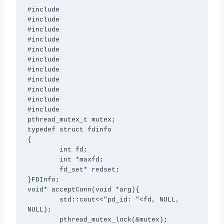
#include 
#include 
#include 
#include 
#include 
#include 
#include 
#include 
#include 
#include
#include
pthread_mutex_t mutex;

typedef struct fdinfo

{

        int fd;

        int *maxfd;

        fd_set* redset;

}FDInfo;

void* acceptConn(void *arg){

        std::cout<<"pd_id: "<
fd, NULL, 
NULL);

        pthread_mutex_lock(&mutex);
