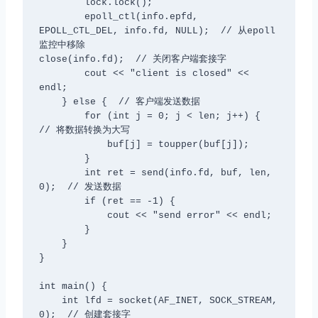
        lock.lock();

        epoll_ctl(info.epfd, 
EPOLL_CTL_DEL, info.fd, NULL);  // 从epoll
监控中移除

close(info.fd);  // 关闭客户端套接字

        cout << "client is closed" << 
endl;

    } else {  // 客户端发送数据

        for (int j = 0; j < len; j++) {  
// 将数据转换为大写

            buf[j] = toupper(buf[j]);

        }

        int ret = send(info.fd, buf, len, 
0);  // 发送数据

        if (ret == -1) {

            cout << "send error" << endl;

        }

    }

}

int main() {

    int lfd = socket(AF_INET, SOCK_STREAM, 
0);  // 创建套接字
