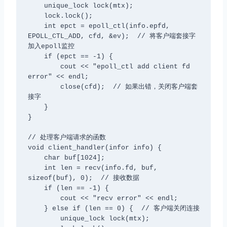
    unique_lock
 lock(mtx);

    lock.lock();

    int epct = epoll_ctl(info.epfd, 
EPOLL_CTL_ADD, cfd, &ev);  // 将客户端套接字
加入epoll监控

    if (epct == -1) {

        cout << "epoll_ctl add client fd 
error" << endl;

        close(cfd);  // 如果出错，关闭客户端套
接字

    }

}

// 处理客户端请求的函数

void client_handler(infor info) {

    char buf[1024];

    int len = recv(info.fd, buf, 
sizeof(buf), 0);  // 接收数据

    if (len == -1) {

        cout << "recv error" << endl;

    } else if (len == 0) {  // 客户端关闭连接

        unique_lock
 lock(mtx);
