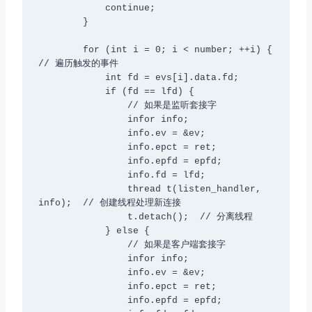
            continue;

        }

        for (int i = 0; i < number; ++i) {  
// 遍历触发的事件

            int fd = evs[i].data.fd;

            if (fd == lfd) {

                // 如果是监听套接字

                infor info;

                info.ev = &ev;

                info.epct = ret;

                info.epfd = epfd;

                info.fd = lfd;

                thread t(listen_handler, 
info);  // 创建线程处理新连接

                t.detach();  // 分离线程

            } else {

                // 如果是客户端套接字

                infor info;

                info.ev = &ev;

                info.epct = ret;

                info.epfd = epfd;
