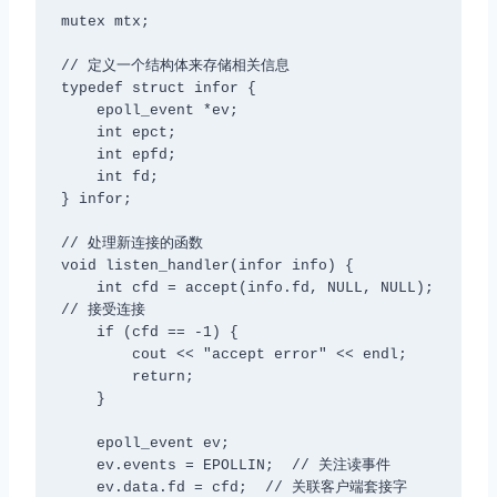
mutex mtx;

// 定义一个结构体来存储相关信息

typedef struct infor {

    epoll_event *ev;

    int epct;

    int epfd;

    int fd;

} infor;

// 处理新连接的函数

void listen_handler(infor info) {

    int cfd = accept(info.fd, NULL, NULL);  
// 接受连接

    if (cfd == -1) {

        cout << "accept error" << endl;

        return;

    }

    epoll_event ev;

    ev.events = EPOLLIN;  // 关注读事件

    ev.data.fd = cfd;  // 关联客户端套接字
