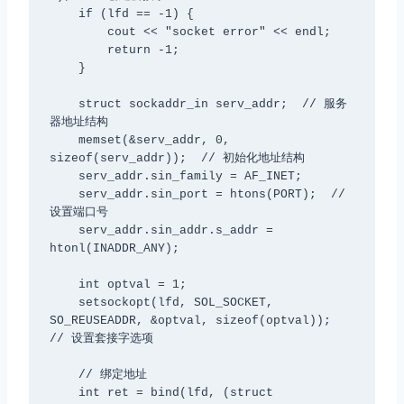
    if (lfd == -1) {

        cout << "socket error" << endl;

        return -1;

    }

    struct sockaddr_in serv_addr;  // 服务
器地址结构

    memset(&serv_addr, 0, 
sizeof(serv_addr));  // 初始化地址结构

    serv_addr.sin_family = AF_INET;

    serv_addr.sin_port = htons(PORT);  // 
设置端口号

    serv_addr.sin_addr.s_addr = 
htonl(INADDR_ANY);

    int optval = 1;

    setsockopt(lfd, SOL_SOCKET, 
SO_REUSEADDR, &optval, sizeof(optval));  
// 设置套接字选项

    // 绑定地址

    int ret = bind(lfd, (struct 