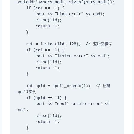
sockaddr*)&serv_addr, sizeof(serv_addr));

    if (ret == -1) {

        cout << "bind error" << endl;

        close(lfd);

        return -1;

    }

    ret = listen(lfd, 128);  // 监听套接字

    if (ret == -1) {

        cout << "listen error" << endl;

        close(lfd);

        return -1;

    }

    int epfd = epoll_create(1);  // 创建
epoll实例

    if (epfd == -1) {

        cout << "epoll create error" << 
endl;

        close(lfd);

        return -1;

    }
