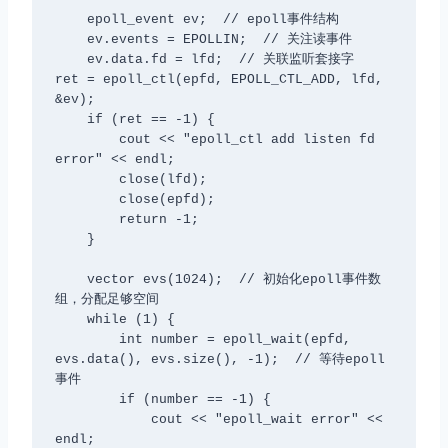
    epoll_event ev;  // epoll事件结构

    ev.events = EPOLLIN;  // 关注读事件

    ev.data.fd = lfd;  // 关联监听套接字

ret = epoll_ctl(epfd, EPOLL_CTL_ADD, lfd, 
&ev);

    if (ret == -1) {

        cout << "epoll_ctl add listen fd 
error" << endl;

        close(lfd);

        close(epfd);

        return -1;

    }

    vector
 evs(1024);  // 初始化epoll事件数
组，分配足够空间

    while (1) {

        int number = epoll_wait(epfd, 
evs.data(), evs.size(), -1);  // 等待epoll
事件

        if (number == -1) {

            cout << "epoll_wait error" << 
endl;
