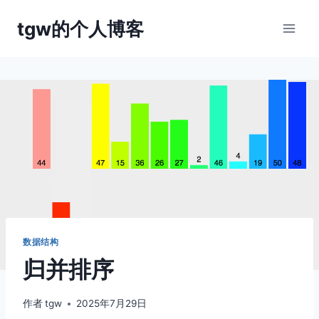
跳
tgw的个人博客
到
内
容
数据结构
归并排序
作者
tgw
2025年7月29日