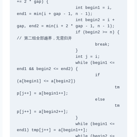
+= 2 * gap) {

			int begin1 = i, 
end1 = min(i + gap - 1, n - 1);

			int begin2 = i + 
gap, end2 = min(i + 2 * gap - 1, n - 1);

			if (begin2 >= n) { 
// 第二组全部越界，无需归并

				break;

			}

			int j = i;

			while (begin1 <= 
end1 && begin2 <= end2) {

				if 
(a[begin1] <= a[begin2])

					tm
p[j++] = a[begin1++];

				else

					tm
p[j++] = a[begin2++];

			}

			while (begin1 <= 
end1) tmp[j++] = a[begin1++];

			while (begin2 <= 