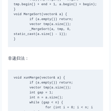
tmp.begin() + end + 1, a.begin() + begin);

}

void MergeSort(vector
& a) {

	if (a.empty()) return;

	vector
 tmp(a.size());

	_MergeSort(a, tmp, 0, 
static_cast
(a.size() - 1));

}
非递归法：
void xunMerge(vector
& a) {

	if (a.empty()) return;

	vector
 tmp(a.size());

	int gap = 1;

	int n = a.size();

	while (gap < n) {

		for (int i = 0; i < n; i 