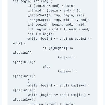
int begin, int end) {

	if (begin >= end) return;

	int mid = (begin + end) / 2;

	_MergeSort(a, tmp, begin, mid);

	_MergeSort(a, tmp, mid + 1, end);

	int begin1 = begin, end1 = mid;

	int begin2 = mid + 1, end2 = end;

	int i = begin;

	while (begin1 <= end1 && begin2 <= 
end2) {

		if (a[begin1] <= 
a[begin2])

			tmp[i++] = 
a[begin1++];

		else

			tmp[i++] = 
a[begin2++];

	}

	while (begin1 <= end1) tmp[i++] = 
a[begin1++];

	while (begin2 <= end2) tmp[i++] = 
a[begin2++];

	copy(tmp.begin() + begin, 