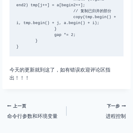
end2) tmp[j++] = a[begin2++];

			// 复制已归并的部分

			copy(tmp.begin() + 
i, tmp.begin() + j, a.begin() + i);

		}

		gap *= 2;

	}

今天的更新就到这了，如有错误欢迎评论区指
出！！！
文
上一页
下一步
命令行参数和环境变量
进程控制
章
导