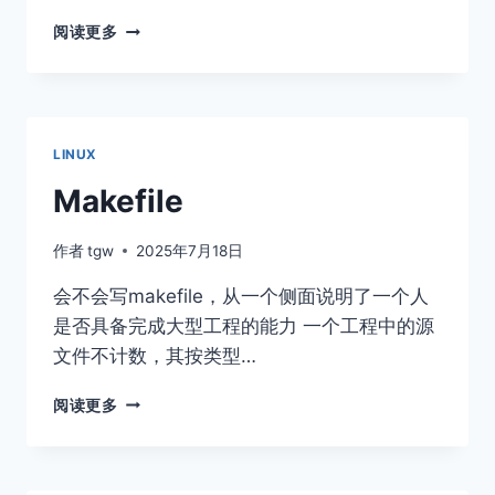
进
阅读更多
程
LINUX
Makefile
作者
tgw
2025年7月18日
会不会写makefile，从⼀个侧⾯说明了⼀个⼈
是否具备完成⼤型⼯程的能⼒ ⼀个⼯程中的源
⽂件不计数，其按类型…
MAKEFILE
阅读更多