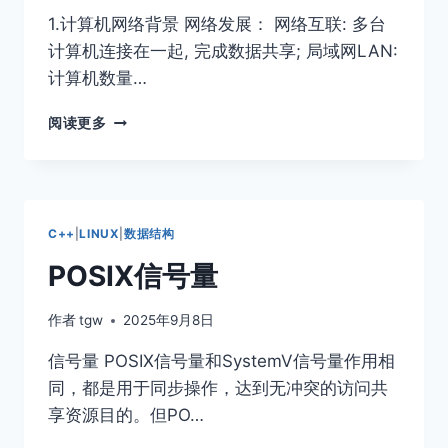
1.计算机⽹络背景 网络发展： ⽹络互联: 多台
计算机连接在⼀起, 完成数据共享; 局域⽹LAN:
计算机数量…
网
阅读更多
络
基
础
C++
|
LINUX
|
数据结构
POSIX信号量
作者
tgw
2025年9月8日
信号量 POSIX信号量和SystemV信号量作⽤相
同，都是⽤于同步操作，达到⽆冲突的访问共
享资源⽬的。但PO…