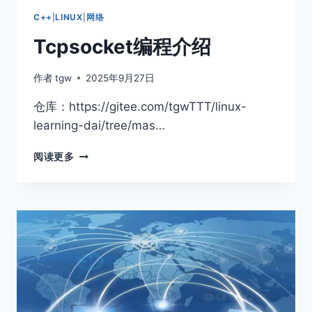
序
C++
|
LINUX
|
网络
列
Tcpsocket编程介绍
化
作者
tgw
2025年9月27日
仓库：https://gitee.com/tgwTTT/linux-
learning-dai/tree/mas…
TCPSOCKET
阅读更多
编
程
介
绍