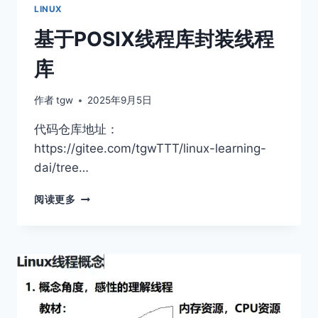
同
LINUX
步
基于POSIX线程库封装线程
库
作者
tgw
2025年9月5日
代码仓库地址：
https://gitee.com/tgwTTT/linux-learning-
dai/tree…
基
阅读更多
于
POSIX
线
程
库
封
装
线