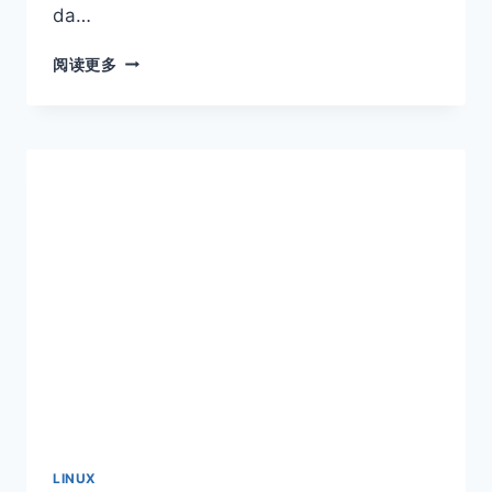
da…
LINUX
阅读更多
进
程
池
实
现
与
原
理
解
析
LINUX