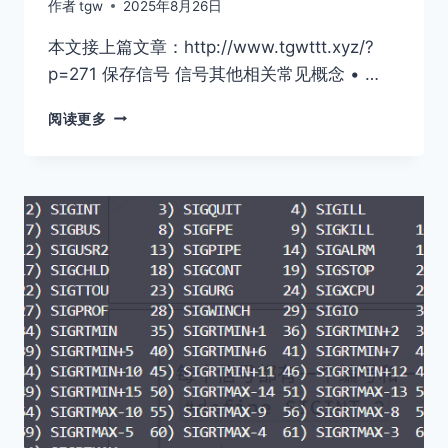
作者
tgw
2025年8月26日
本文接上篇文章：http://www.tgwttt.xyz/?
p=271 保存信号 信号其他相关常⻅概念 • …
LINUX
阅读更多
进
程
信
号
（2）