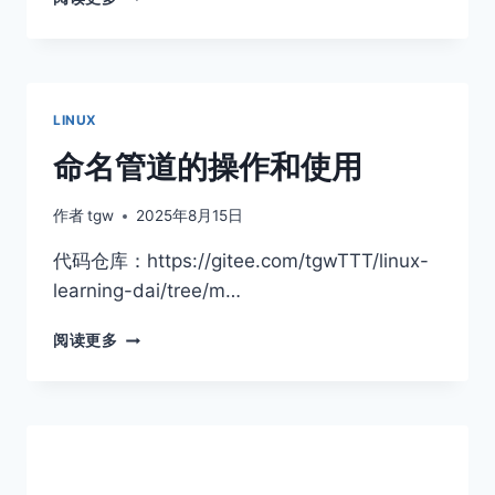
于
共
享
内
存
LINUX
实
现
命名管道的操作和使用
进
程
作者
tgw
2025年8月15日
间
通
代码仓库：https://gitee.com/tgwTTT/linux-
信
learning-dai/tree/m…
命
阅读更多
名
管
道
的
操
作