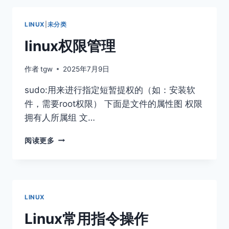
GCC
的
LINUX
|
未分类
使
用
linux权限管理
作者
tgw
2025年7月9日
sudo:用来进行指定短暂提权的（如：安装软
件，需要root权限） 下面是文件的属性图 权限
拥有人所属组 文…
LINUX
阅读更多
权
限
管
理
LINUX
Linux常用指令操作