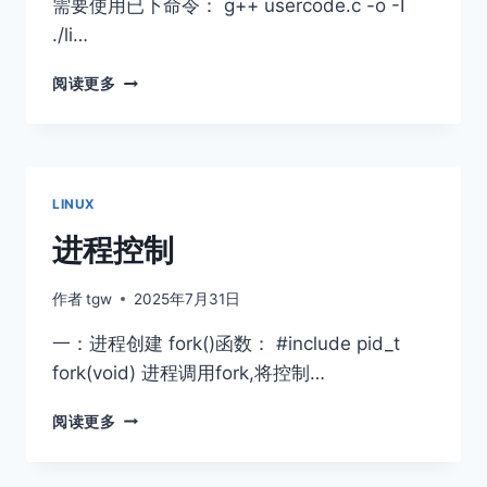
需要使用已下命令： g++ usercode.c -o -I
./li…
动
阅读更多
静
态
库
LINUX
进程控制
作者
tgw
2025年7月31日
一：进程创建 fork()函数： #include pid_t
fork(void) 进程调用fork,将控制…
进
阅读更多
程
控
制