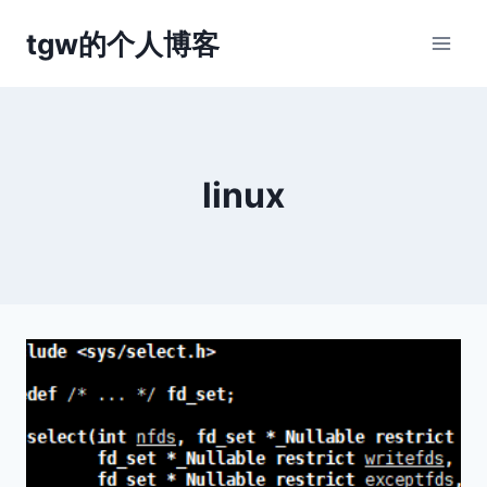
跳
tgw的个人博客
到
内
容
linux