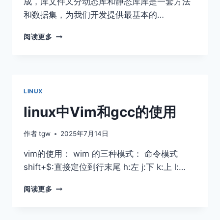
成，库文件又分动态库和静态库库是一套方法
和数据集，为我们开发提供最基本的…
LINUX
阅读更多
中
的
动
态
库
LINUX
和
静
linux中Vim和gcc的使用
态
库
作者
tgw
2025年7月14日
vim的使用： wim 的三种模式： 命令模式
shift+$:直接定位到行末尾 h:左 j:下 k:上 l:…
LINUX
阅读更多
中
VIM
和