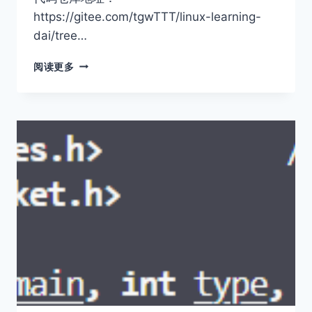
https://gitee.com/tgwTTT/linux-learning-
dai/tree…
以
阅读更多
网
络
计
算
服
务
器
为
例
浅
谈
自
定
义
协
议
和