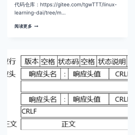
代码仓库：https://gitee.com/tgwTTT/linux-
learning-dai/tree/m…
COOKIE
阅读更多
和
SESSION