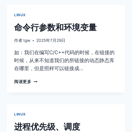
LINUX
命令行参数和环境变量
作者
tgw
2025年7月29日
如：我们在编写C/C++代码的时候，在链接的
时候，从来不知道我们的所链接的动态静态库
在哪⾥，但是照样可以链接成…
命
阅读更多
令
行
参
数
和
LINUX
环
境
进程优先级、调度
变