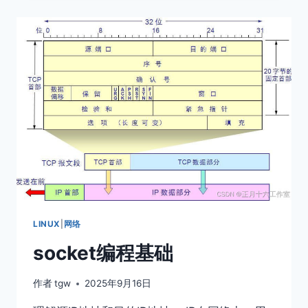
人
聊
天
室
学
习
UDPSOCKET
编
程
LINUX
|
网络
socket编程基础
作者
tgw
2025年9月16日