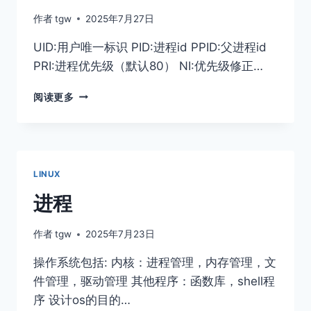
量
作者
tgw
2025年7月27日
UID:用户唯一标识 PID:进程id PPID:父进程id
PRI:进程优先级（默认80） NI:优先级修正…
进
阅读更多
程
优
先
级、
调
LINUX
度
进程
作者
tgw
2025年7月23日
操作系统包括: 内核：进程管理，内存管理，文
件管理，驱动管理 其他程序：函数库，shell程
序 设计os的目的…