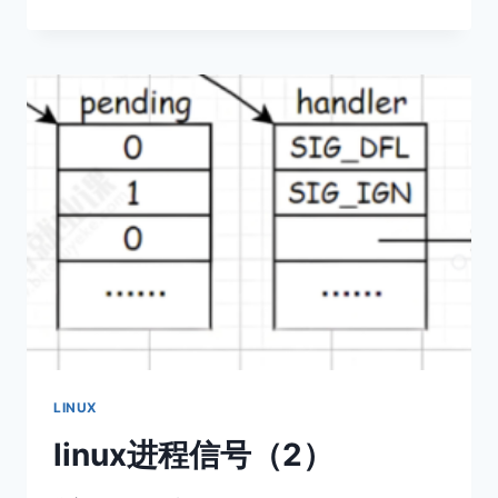
程
概
念
与
控
制
LINUX
linux进程信号（2）