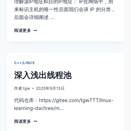
理解源IP地址和⽬的IP地址： IP在⽹络中，⽤
来标识主机的唯⼀性后⾯我们会讲 IP 的分类，
后⾯会详细阐述 …
SOCKET
阅读更多
编
程
基
础
C++
|
LINUX
深入浅出线程池
作者
tgw
2025年9月13日
代码仓库：https://gitee.com/tgwTTT/linux-
learning-dai/tree/m…
深
阅读更多
入