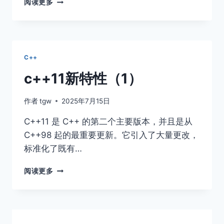
阅读更多
新
特
性
(2)
C++
c++11新特性（1）
作者
tgw
2025年7月15日
C++11 是 C++ 的第⼆个主要版本，并且是从
C++98 起的最重要更新。它引⼊了⼤量更改，
标准化了既有…
C++11
阅读更多
新
特
性
（1）