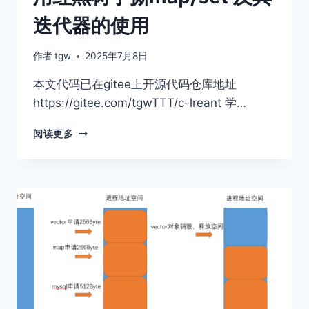
迭代器的使用
作者
tgw
2025年7月8日
本文代码已在gitee上开源代码仓库地址
https://gitee.com/tgwTTT/c-lreant 学…
用
阅读更多
红
黑
树
手
撕
MAP/SET
及
其
迭
代
器
的