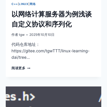
C++
|
LINUX
|
网络
以网络计算服务器为例浅谈
自定义协议和序列化
作者
tgw
2025年10月10日
代码仓库地址：
https://gitee.com/tgwTTT/linux-learning-
dai/tree…
以
阅读更多
网
络
计
算
服
务
器