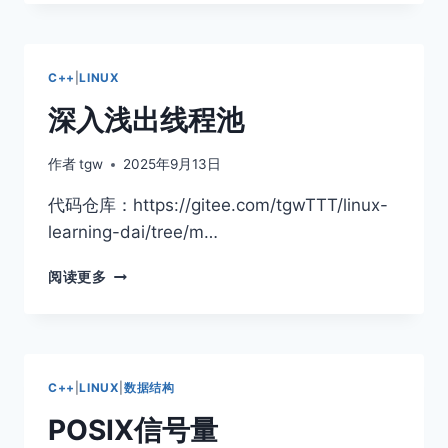
程
介
绍
C++
|
LINUX
深入浅出线程池
作者
tgw
2025年9月13日
代码仓库：https://gitee.com/tgwTTT/linux-
learning-dai/tree/m…
深
阅读更多
入
浅
出
线
程
C++
|
LINUX
|
数据结构
池
POSIX信号量