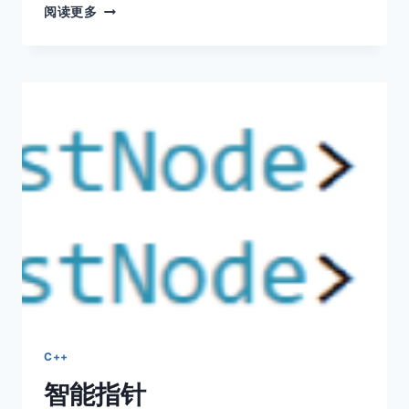
VECTOR
阅读更多
的
用
法
及
底
层
简
单
实
现
C++
智能指针