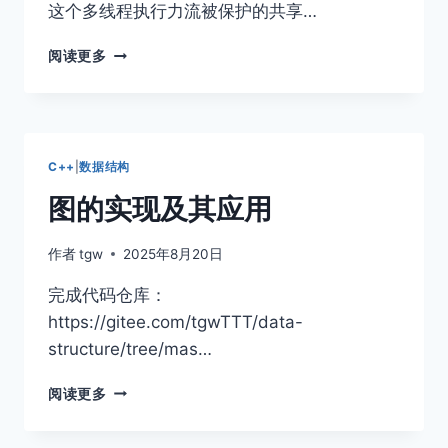
这个多线程执行力流被保护的共享…
线
阅读更多
程
互
斥
与
同
C++
|
数据结构
步
图的实现及其应用
作者
tgw
2025年8月20日
完成代码仓库：
https://gitee.com/tgwTTT/data-
structure/tree/mas…
图
阅读更多
的
实