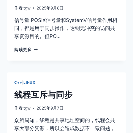
作者
tgw
2025年9月8日
信号量 POSIX信号量和SystemV信号量作⽤相
同，都是⽤于同步操作，达到⽆冲突的访问共
享资源⽬的。但PO…
POSIX
阅读更多
信
号
量
C++
|
LINUX
线程互斥与同步
作者
tgw
2025年9月7日
众所周知，线程是共享地址空间的，线程会共
享大部分资源，所以会造成数据不一致问题，