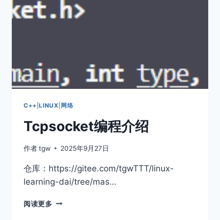
为
例
浅
谈
自
定
义
协
议
和
序
C++
|
LINUX
|
网络
列
Tcpsocket编程介绍
化
作者
tgw
2025年9月27日
仓库：https://gitee.com/tgwTTT/linux-
learning-dai/tree/mas…
TCPSOCKET
阅读更多
编