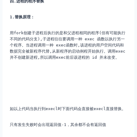
四.进程的程序替换
1.替换原理：
⽤fork创建⼦进程后执⾏的是和⽗进程相同的程序(但有可能执⾏
不同的代码分⽀),⼦进程往往要调⽤⼀种 exec 函数以执⾏另⼀
个程序。当进程调⽤⼀种 exec函数时,该进程的⽤⼾空间代码和
数据完全被新程序代替,从新程序的启动例程开始执行。调⽤exec
并不创建新进程,所以调⽤exec前后该进程的 id 并未改变。
如以上代码当执行到execl时下面代码会直接被execl直接替换。
只有发生失败时会出现返回值-1，其余都不会有返回值