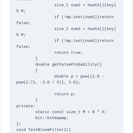
		size_t num2 = hash2()(key) 
% M;

		if (!mp.test(num2))return 
false;

		size_t num3 = hash3()(key) 
% M;

		if (!mp.test(num3))return 
false;

		return true;

	}

	double getFalseProbability()

	{

		double p = pow((1.0 - 
pow(2.71, -3.0 / X)), 3.0);

		return p;

	}

private:

	static const size_t M = N * X;

	bit::bitmap
mp;

};

void TestBloomFilter1()
