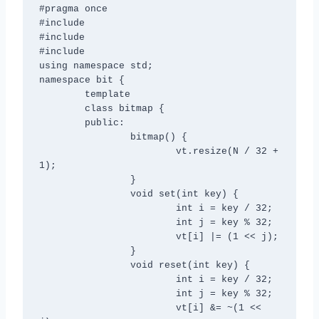
#pragma once

#include
#include
#include
using namespace std;

namespace bit {

	template
	class bitmap {

	public:

		bitmap() {

			vt.resize(N / 32 + 
1);

		}

		void set(int key) {

			int i = key / 32;

			int j = key % 32;

			vt[i] |= (1 << j);

		}

		void reset(int key) {

			int i = key / 32;

			int j = key % 32;

			vt[i] &= ~(1 << 