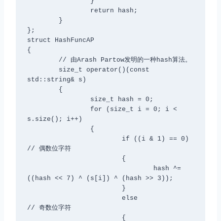
		}

		return hash;

	}

};

struct HashFuncAP

{

	// 由Arash Partow发明的一种hash算法。  

	size_t operator()(const 
std::string& s)

	{

		size_t hash = 0;

		for (size_t i = 0; i < 
s.size(); i++)

		{

			if ((i & 1) == 0) 
// 偶数位字符

			{

				hash ^= 
((hash << 7) ^ (s[i]) ^ (hash >> 3));

			}

			else              
// 奇数位字符

			{
