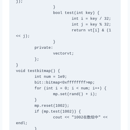
j);

		}

		bool test(int key) {

			int i = key / 32;

			int j = key % 32;

			return vt[i] & (1 
<< j);

		}

	private:

		vector
vt;

	};

}

void testbitmap() {

	int num = 1e9;

	bit::bitmap<0xffffffff>mp;

	for (int i = 0; i < num; i++) {

		mp.set(rand() + i);

	}

	mp.reset(1002);

	if (mp.test(1002)) {

		cout << "1002在数组中" << 
endl;

	}
