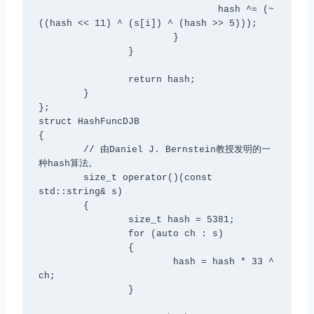
				hash ^= (~
((hash << 11) ^ (s[i]) ^ (hash >> 5)));

			}

		}

		return hash;

	}

};

struct HashFuncDJB

{

	// 由Daniel J. Bernstein教授发明的一
种hash算法。 

	size_t operator()(const 
std::string& s)

	{

		size_t hash = 5381;

		for (auto ch : s)

		{

			hash = hash * 33 ^ 
ch;

		}
