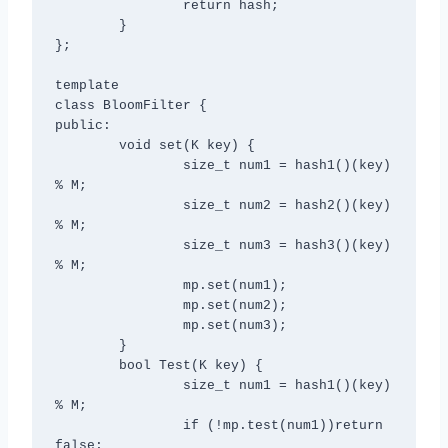
		return hash;

	}

};

template
class BloomFilter {

public:

	void set(K key) {

		size_t num1 = hash1()(key) 
% M;

		size_t num2 = hash2()(key) 
% M;

		size_t num3 = hash3()(key) 
% M;

		mp.set(num1);

		mp.set(num2);

		mp.set(num3);

	}

	bool Test(K key) {

		size_t num1 = hash1()(key) 
% M;

		if (!mp.test(num1))return 
false;
