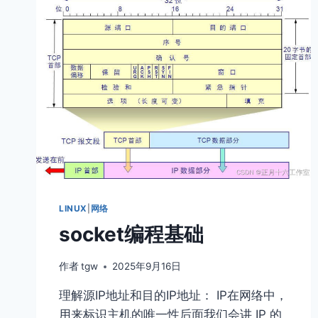
服
务
器
为
例
浅
谈
自
定
义
协
议
和
序
LINUX
|
网络
列
socket编程基础
化
作者
tgw
2025年9月16日
理解源IP地址和⽬的IP地址： IP在⽹络中，
⽤来标识主机的唯⼀性后⾯我们会讲 IP 的