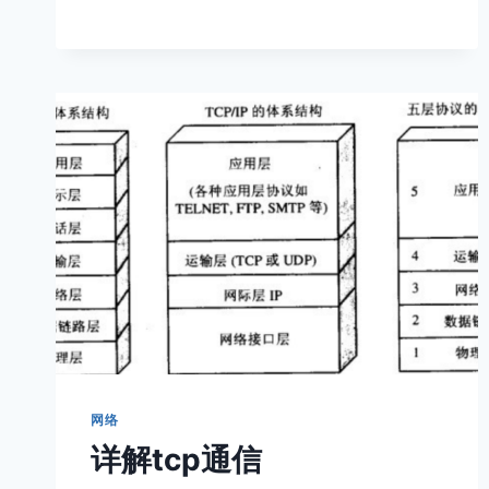
的
转
变
网络
详解tcp通信