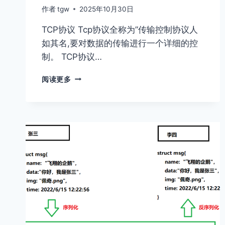
作者
tgw
2025年10月30日
TCP协议 Tcp协议全称为”传输控制协议⼈
如其名,要对数据的传输进⾏⼀个详细的控
制。 TCP协议…
详
阅读更多
解
TCP
通
信