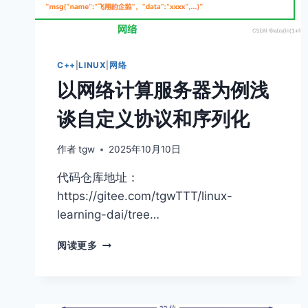
C++
|
LINUX
|
网络
以网络计算服务器为例浅
谈自定义协议和序列化
作者
tgw
2025年10月10日
代码仓库地址：
https://gitee.com/tgwTTT/linux-
learning-dai/tree…
以
阅读更多
网
络
计
算