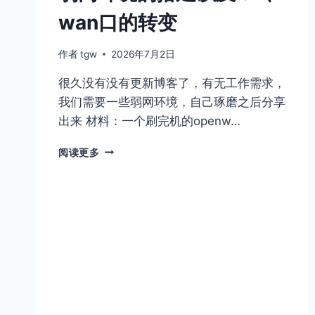
wan口的转变
作者
tgw
2026年7月2日
很久没有没有更新博客了，有无工作需求，
我们需要一些弱网环境，自己琢磨之后分享
出来 材料：一个刷完机的openw…
弱
阅读更多
网
环
境
的
搭
建
以
及
LAN、
WAN
口