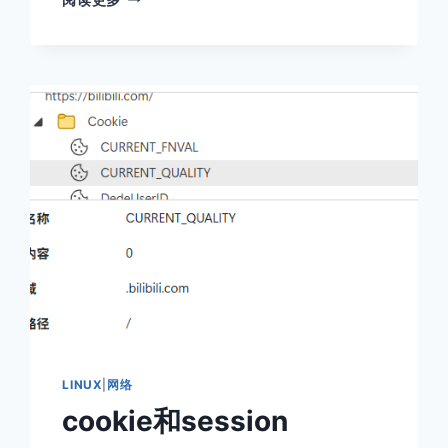
底
搞
懂
IO
多
路
复
用
(SELECT,POLL,EPOLL)
LINUX
|
网络
cookie和session