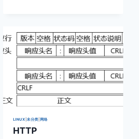
络
层
协
议
IP
LINUX
|
未分类
|
网络
HTTP