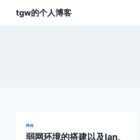
跳
tgw的个人博客
到
内
容
网络
弱网环境的搭建以及lan、