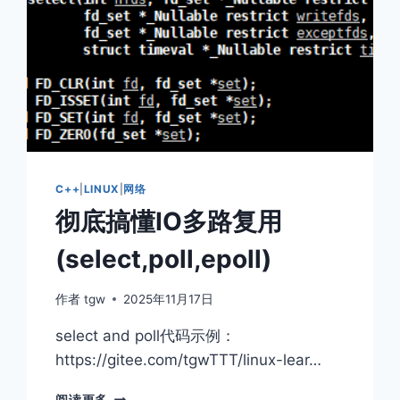
C++
|
LINUX
|
网络
彻底搞懂IO多路复用
(select,poll,epoll)
作者
tgw
2025年11月17日
select and poll代码示例：
https://gitee.com/tgwTTT/linux-lear…
彻
阅读更多