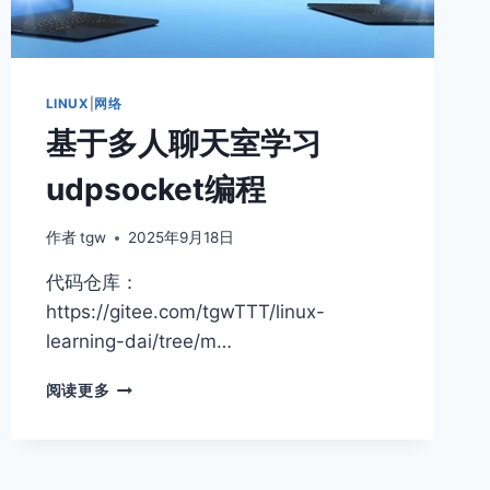
LINUX
|
网络
基于多人聊天室学习
udpsocket编程
作者
tgw
2025年9月18日
代码仓库：
https://gitee.com/tgwTTT/linux-
learning-dai/tree/m…
基
阅读更多
于
多
人
聊