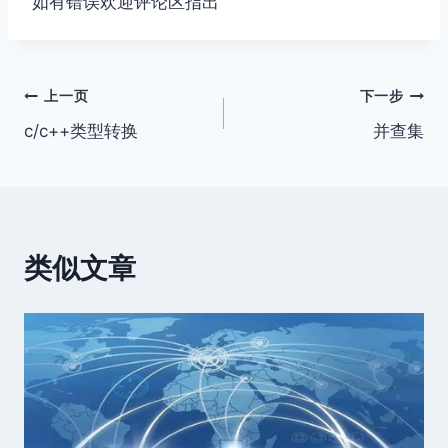
如有错误欢迎评论区指出
文
上一页
下一步
c/c++类型转换
并查集
章
导
航
类似文章