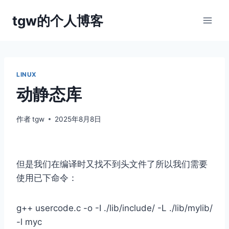
跳
tgw的个人博客
到
内
容
LINUX
动静态库
作者
tgw
2025年8月8日
但是我们在编译时又找不到头文件了所以我们需要
使用已下命令：
g++ usercode.c -o -I ./lib/include/ -L ./lib/mylib/
-l myc