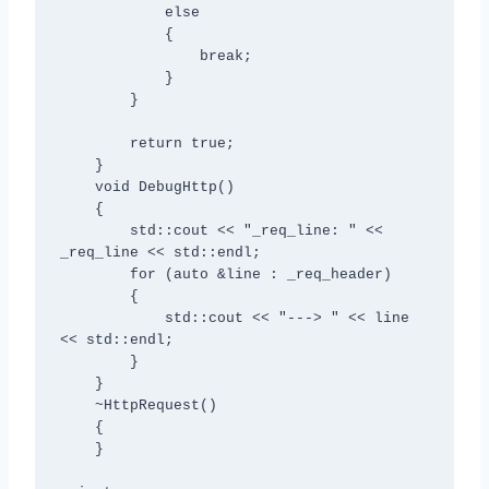
            else

            {

                break;

            }

        }

        return true;

    }

    void DebugHttp()

    {

        std::cout << "_req_line: " << 
_req_line << std::endl;

        for (auto &line : _req_header)

        {

            std::cout << "---> " << line 
<< std::endl;

        }

    }

    ~HttpRequest()

    {

    }
