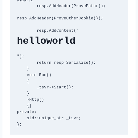
        resp.AddHeader(ProvePath());

resp.AddHeader(ProveOtherCookie());

        resp.AddContent("
helloworld
");

        return resp.Serialize();

    }

    void Run()

    {

        _tsvr->Start();

    }

    ~Http()

    {}

private:

    std::unique_ptr
 _tsvr;
