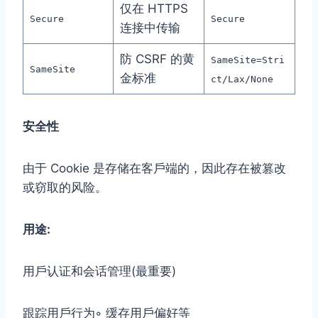
仅在 HTTPS
Secure
Secure
连接中传输
防 CSRF 的黄
SameSite=Stri
SameSite
金标准
ct/Lax/None
安全性
由于 Cookie 是存储在客⼾端的，因此存在被篡改
或窃取的⻛险。
⽤途:
⽤⼾认证和会话管理(最重要)
跟踪⽤⼾⾏为◦ 缓存⽤⼾偏好等