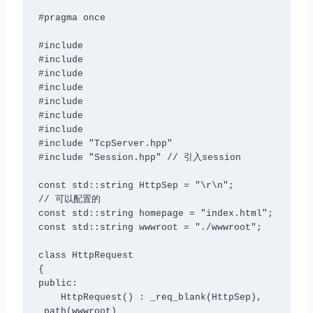
#pragma once

#include 
#include 
#include 
#include 
#include 
#include 
#include 
#include "TcpServer.hpp"

#include "Session.hpp" // 引入session

const std::string HttpSep = "\r\n";

// 可以配置的

const std::string homepage = "index.html";

const std::string wwwroot = "./wwwroot";

class HttpRequest

{

public:

    HttpRequest() : _req_blank(HttpSep), 
_path(wwwroot)
