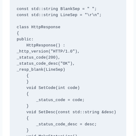
const std::string BlankSep = " ";

const std::string LineSep = "\r\n";

class HttpResponse

{

public:

    HttpResponse() : 
_http_version("HTTP/1.0"), 
_status_code(200), 
_status_code_desc("OK"), 
_resp_blank(LineSep)

    {

    }

    void SetCode(int code)

    {

        _status_code = code;

    }

    void SetDesc(const std::string &desc)

    {

        _status_code_desc = desc;

    }
