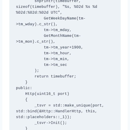
        snprintf(timebuffer, 
sizeof(timebuffer), "%s, %02d %s %d 
%02d:%02d:%02d UTC", 

            GetWeekDayName(tm-
>tm_wday).c_str(),

            tm->tm_mday,

            GetMonthName(tm-
>tm_mon).c_str(),

            tm->tm_year+1900,

            tm->tm_hour,

            tm->tm_min,

            tm->tm_sec

        );

        return timebuffer;

    }

public:

    Http(uint16_t port)

    {

        _tsvr = std::make_unique
(port, 
std::bind(&Http::HandlerHttp, this, 
std::placeholders::_1));

        _tsvr->Init();

    }
