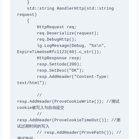
    }

    std::string HandlerHttp(std::string 
request)

    {

        HttpRequest req;

        req.Deserialize(request);

        req.DebugHttp();

        lg.LogMessage(Debug, "%s\n", 
ExpireTimeUseRfc1123(60).c_str());

        HttpResponse resp;

        resp.SetCode(200);

        resp.SetDesc("OK");

        resp.AddHeader("Content-Type: 
text/html");

        // 
resp.AddHeader(ProveCookieWrite()); //测试
cookie被写入与自动提交

        // 
resp.AddHeader(ProveCookieTimeOut()); //测
试过期时间的写入

        // resp.AddHeader(ProvePath()); // 
测试路径
