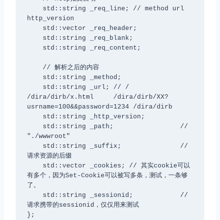
    std::string _req_line; // method url 
http_version

    std::vector
 _req_header;

    std::string _req_blank;

    std::string _req_content;

    // 解析之后的内容

    std::string _method;

    std::string _url; // /   
/dira/dirb/x.html     /dira/dirb/XX?
usrname=100&&password=1234 /dira/dirb

    std::string _http_version;

    std::string _path;                 // 
"./wwwroot"

    std::string _suffix;               // 
请求资源的后缀

    std::vector
 _cookies; // 其实cookie可以
有多个，因为Set-Cookie可以被写多条，测试，一条够
了。

    std::string _sessionid;            // 
请求携带的sessionid，仅仅用来测试

};
