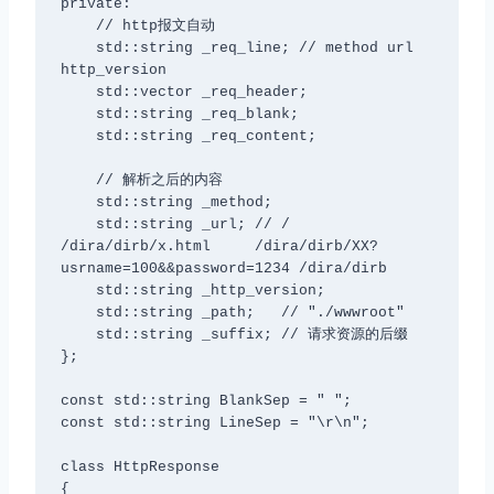
private:

    // http报文自动

    std::string _req_line; // method url 
http_version

    std::vector
 _req_header;

    std::string _req_blank;

    std::string _req_content;

    // 解析之后的内容

    std::string _method;

    std::string _url; // /   
/dira/dirb/x.html     /dira/dirb/XX?
usrname=100&&password=1234 /dira/dirb

    std::string _http_version;

    std::string _path;   // "./wwwroot"

    std::string _suffix; // 请求资源的后缀

};

const std::string BlankSep = " ";

const std::string LineSep = "\r\n";

class HttpResponse

{
