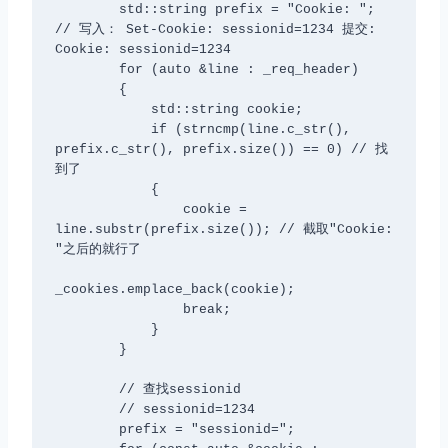
        std::string prefix = "Cookie: "; 
// 写入： Set-Cookie: sessionid=1234 提交: 
Cookie: sessionid=1234

        for (auto &line : _req_header)

        {

            std::string cookie;

            if (strncmp(line.c_str(), 
prefix.c_str(), prefix.size()) == 0) // 找
到了

            {

                cookie = 
line.substr(prefix.size()); // 截取"Cookie: 
"之后的就行了

_cookies.emplace_back(cookie);

                break;

            }

        }

        // 查找sessionid

        // sessionid=1234

        prefix = "sessionid=";
