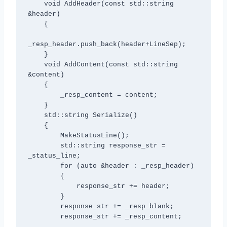
    void AddHeader(const std::string 
&header)

    {

_resp_header.push_back(header+LineSep);

    }

    void AddContent(const std::string 
&content)

    {

        _resp_content = content;

    }

    std::string Serialize()

    {

        MakeStatusLine();

        std::string response_str = 
_status_line;

        for (auto &header : _resp_header)

        {

            response_str += header;

        }

        response_str += _resp_blank;

        response_str += _resp_content;
