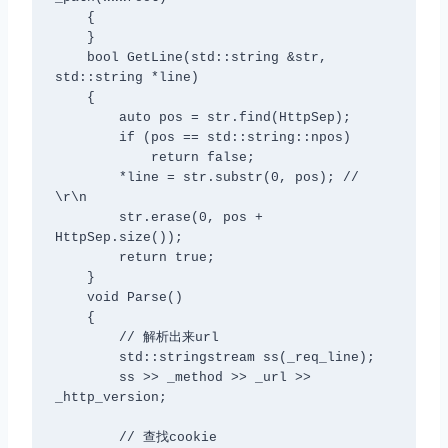
    {

    }

    bool GetLine(std::string &str, 
std::string *line)

    {

        auto pos = str.find(HttpSep);

        if (pos == std::string::npos)

            return false;

        *line = str.substr(0, pos); // 
\r\n

        str.erase(0, pos + 
HttpSep.size());

        return true;

    }

    void Parse()

    {

        // 解析出来url

        std::stringstream ss(_req_line);

        ss >> _method >> _url >> 
_http_version;

        // 查找cookie
