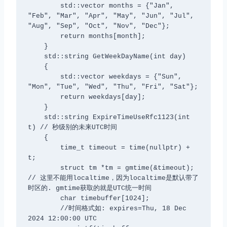
        std::vector
 months = {"Jan", 
"Feb", "Mar", "Apr", "May", "Jun", "Jul", 
"Aug", "Sep", "Oct", "Nov", "Dec"};

        return months[month];

    }

    std::string GetWeekDayName(int day)

    {

        std::vector
 weekdays = {"Sun", 
"Mon", "Tue", "Wed", "Thu", "Fri", "Sat"};

        return weekdays[day];

    }

    std::string ExpireTimeUseRfc1123(int 
t) // 秒级别的未来UTC时间

    {

        time_t timeout = time(nullptr) + 
t;

        struct tm *tm = gmtime(&timeout); 
// 这里不能用localtime，因为localtime是默认带了
时区的. gmtime获取的就是UTC统一时间

        char timebuffer[1024];

        //时间格式如: expires=Thu, 18 Dec 
2024 12:00:00 UTC
