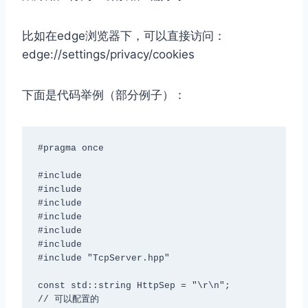
⽐如在edge浏览器下，可以直接访问：
edge://settings/privacy/cookies
下面是代码举例（部分例子）：
#pragma once

#include 
#include 
#include 
#include 
#include 
#include 
#include "TcpServer.hpp"

const std::string HttpSep = "\r\n";

// 可以配置的
