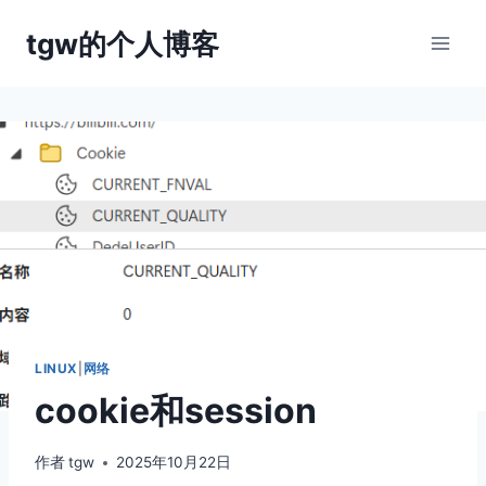
跳
tgw的个人博客
到
内
容
LINUX
|
网络
cookie和session
作者
tgw
2025年10月22日