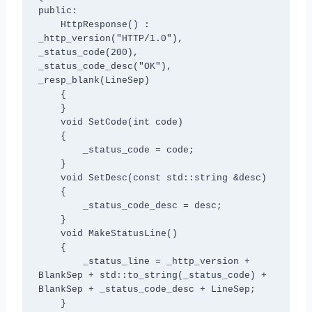
public:

    HttpResponse() : 
_http_version("HTTP/1.0"), 
_status_code(200), 
_status_code_desc("OK"), 
_resp_blank(LineSep)

    {

    }

    void SetCode(int code)

    {

        _status_code = code;

    }

    void SetDesc(const std::string &desc)

    {

        _status_code_desc = desc;

    }

    void MakeStatusLine()

    {

        _status_line = _http_version + 
BlankSep + std::to_string(_status_code) + 
BlankSep + _status_code_desc + LineSep;

    }
