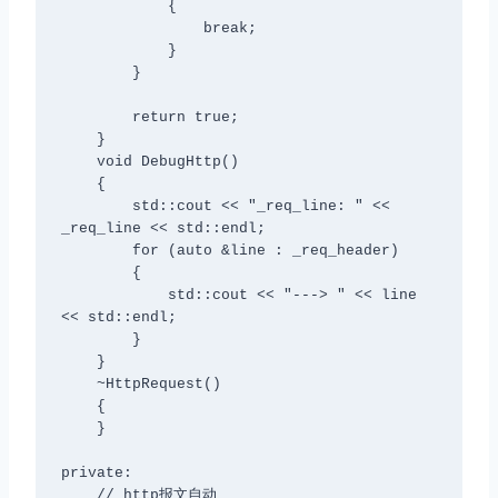
            {

                break;

            }

        }

        return true;

    }

    void DebugHttp()

    {

        std::cout << "_req_line: " << 
_req_line << std::endl;

        for (auto &line : _req_header)

        {

            std::cout << "---> " << line 
<< std::endl;

        }

    }

    ~HttpRequest()

    {

    }

private:

    // http报文自动
