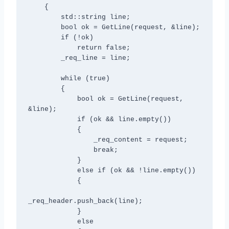
    {

        std::string line;

        bool ok = GetLine(request, &line);

        if (!ok)

            return false;

        _req_line = line;

        while (true)

        {

            bool ok = GetLine(request, 
&line);

            if (ok && line.empty())

            {

                _req_content = request;

                break;

            }

            else if (ok && !line.empty())

            {

_req_header.push_back(line);

            }

            else
