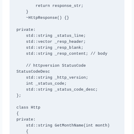
        return response_str;

    }

    ~HttpResponse() {}

private:

    std::string _status_line;

    std::vector
 _resp_header;

    std::string _resp_blank;

    std::string _resp_content; // body

    // httpversion StatusCode 
StatusCodeDesc

    std::string _http_version;

    int _status_code;

    std::string _status_code_desc;

};

class Http

{

private:

    std::string GetMonthName(int month)

    {
