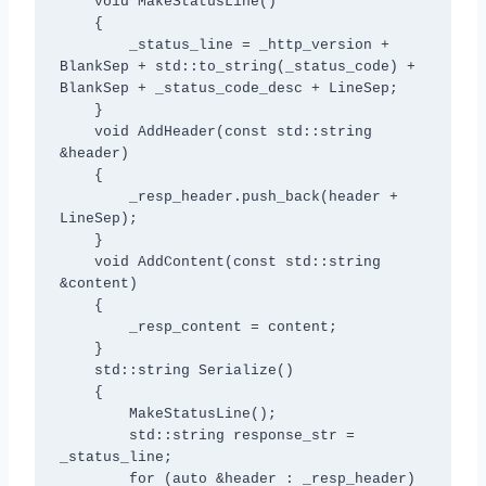
    void MakeStatusLine()

    {

        _status_line = _http_version + 
BlankSep + std::to_string(_status_code) + 
BlankSep + _status_code_desc + LineSep;

    }

    void AddHeader(const std::string 
&header)

    {

        _resp_header.push_back(header + 
LineSep);

    }

    void AddContent(const std::string 
&content)

    {

        _resp_content = content;

    }

    std::string Serialize()

    {

        MakeStatusLine();

        std::string response_str = 
_status_line;

        for (auto &header : _resp_header)
