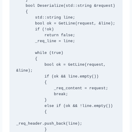
    bool Deserialize(std::string &request)

    {

        std::string line;

        bool ok = GetLine(request, &line);

        if (!ok)

            return false;

        _req_line = line;

        while (true)

        {

            bool ok = GetLine(request, 
&line);

            if (ok && line.empty())

            {

                _req_content = request;

                break;

            }

            else if (ok && !line.empty())

            {

_req_header.push_back(line);

            }
