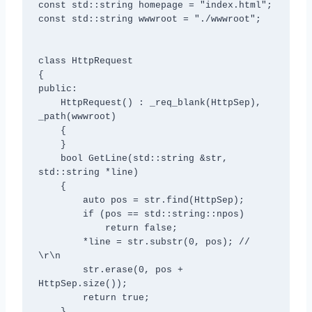
const std::string homepage = "index.html";

const std::string wwwroot = "./wwwroot";

class HttpRequest

{

public:

    HttpRequest() : _req_blank(HttpSep), 
_path(wwwroot)

    {

    }

    bool GetLine(std::string &str, 
std::string *line)

    {

        auto pos = str.find(HttpSep);

        if (pos == std::string::npos)

            return false;

        *line = str.substr(0, pos); // 
\r\n

        str.erase(0, pos + 
HttpSep.size());

        return true;

    }
