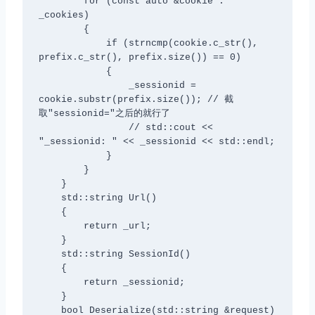
        for (const auto &cookie : 
_cookies)

        {

            if (strncmp(cookie.c_str(), 
prefix.c_str(), prefix.size()) == 0)

            {

                _sessionid = 
cookie.substr(prefix.size()); // 截
取"sessionid="之后的就行了

                // std::cout << 
"_sessionid: " << _sessionid << std::endl;

            }

        }

    }

    std::string Url()

    {

        return _url;

    }

    std::string SessionId()

    {

        return _sessionid;

    }

    bool Deserialize(std::string &request)
