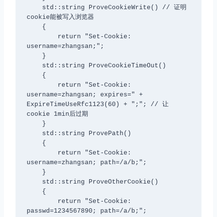
    std::string ProveCookieWrite() // 证明
cookie能被写入浏览器

    {

        return "Set-Cookie: 
username=zhangsan;";

    }

    std::string ProveCookieTimeOut()

    {

        return "Set-Cookie: 
username=zhangsan; expires=" + 
ExpireTimeUseRfc1123(60) + ";"; // 让
cookie 1min后过期

    }

    std::string ProvePath()

    {

        return "Set-Cookie: 
username=zhangsan; path=/a/b;";

    }

    std::string ProveOtherCookie()

    {

        return "Set-Cookie: 
passwd=1234567890; path=/a/b;";
