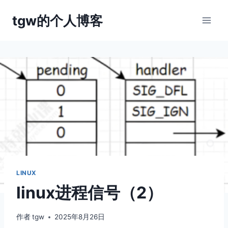
跳
tgw的个人博客
到
内
容
LINUX
linux进程信号（2）
作者
tgw
2025年8月26日