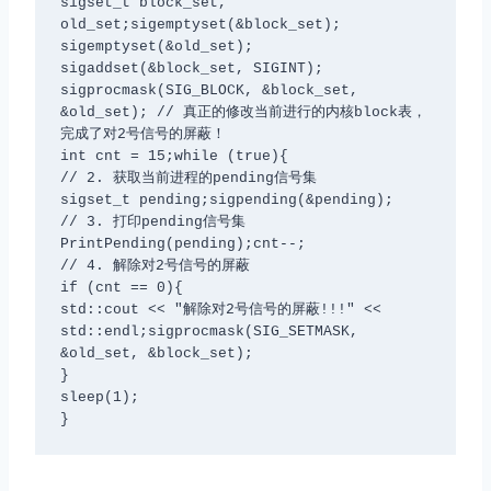
sigset_t block_set, 
old_set;sigemptyset(&block_set);

sigemptyset(&old_set);

sigaddset(&block_set, SIGINT); 

sigprocmask(SIG_BLOCK, &block_set, 
&old_set); // 真正的修改当前进⾏的内核block表，
完成了对2号信号的屏蔽！

int cnt = 15;while (true){

// 2. 获取当前进程的pending信号集

sigset_t pending;sigpending(&pending);

// 3. 打印pending信号集

PrintPending(pending);cnt--;

// 4. 解除对2号信号的屏蔽

if (cnt == 0){

std::cout << "解除对2号信号的屏蔽!!!" << 
std::endl;sigprocmask(SIG_SETMASK, 
&old_set, &block_set);

} 

sleep(1);

}