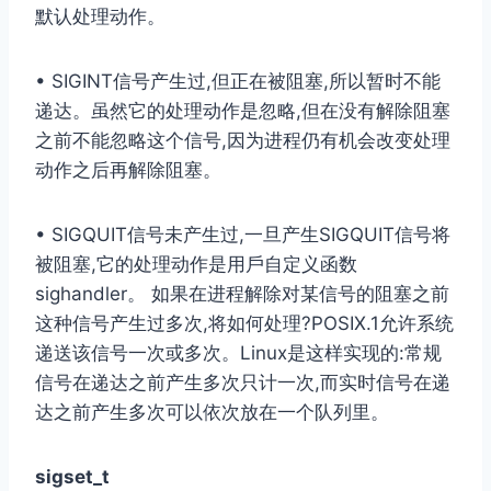
默认处理动作。
• SIGINT信号产⽣过,但正在被阻塞,所以暂时不能
递达。虽然它的处理动作是忽略,但在没有解除阻塞
之前不能忽略这个信号,因为进程仍有机会改变处理
动作之后再解除阻塞。
• SIGQUIT信号未产⽣过,⼀旦产⽣SIGQUIT信号将
被阻塞,它的处理动作是⽤⼾⾃定义函数
sighandler。 如果在进程解除对某信号的阻塞之前
这种信号产⽣过多次,将如何处理?POSIX.1允许系统
递送该信号⼀次或多次。Linux是这样实现的:常规
信号在递达之前产⽣多次只计⼀次,⽽实时信号在递
达之前产⽣多次可以依次放在⼀个队列⾥。
sigset_t