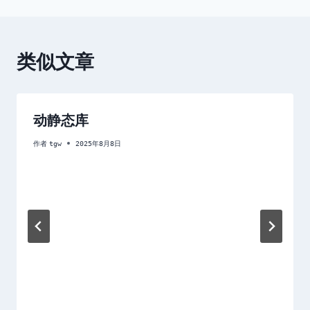
章
导
类似文章
航
动静态库
作者
tgw
2025年8月8日