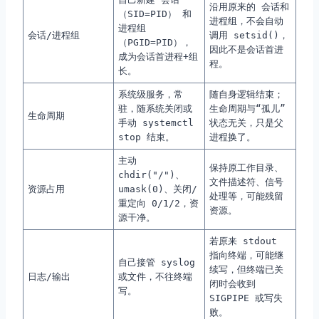
沿用原来的 会话和
（SID=PID） 和
进程组，不会自动
进程组
会话/进程组
调用
setsid()
，
（PGID=PID），
因此不是会话首进
成为会话首进程+组
程。
长。
系统级服务，常
随自身逻辑结束；
驻，随系统关闭或
生命周期与“孤儿”
生命周期
手动
systemctl
状态无关，只是父
stop
结束。
进程换了。
主动
保持原工作目录、
chdir("/")
、
文件描述符、信号
资源占用
umask(0)
、关闭/
处理等，可能残留
重定向 0/1/2，资
资源。
源干净。
若原来 stdout
指向终端，可能继
自己接管 syslog
续写，但终端已关
日志/输出
或文件，不往终端
闭时会收到
写。
SIGPIPE
或写失
败。