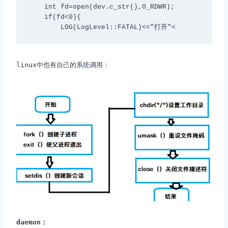
    int fd=open(dev.c_str(),O_RDWR);

    if(fd<0){

        LOG(LogLevel::FATAL)<<"打开"<
linux中也有自己的系统调用：
daemon：