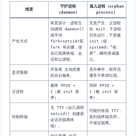
守护进程
孤儿进程（orphan
维度
（daemon）
process）
有意设计：进程主
无意产生：父进程
动调用
daemon()
先
exit
，子进程
或手动
仍在运行，于是被
产生方式
fork+setsid+双
init（或
fork
等步骤，使
systemd）“收
自己脱离终端、会
养”，瞬间变成孤
话和父进程。
儿。
开发者 主动想要
意外事件，程序员
是否预期
的后台服务。
通常不希望出现。
最终 PPID =
同样 PPID =
父进程
1（被 init 收
1（被 init 收
养）。
养）。
无 TTY（自己调用
可能仍有原 TTY，
setsid()
创建新
控制终端
直到该终端关闭；
会话并脱离终
不保证脱离。
端）。
自己新建 会话