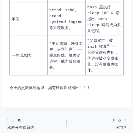
bash
里执行
httpd
、
sshd
、
sleep 100 &
后
crond
、
示例
退出 bash；
systemd-logind
sleep
瞬间成为孤
等系统服务。
儿进程。
“父母双亡，被
“主动离婚，净身出
init 收养” ——
户，另立门户” ——
只是父进程先死，
一句话总结
脱离终端、脱离父
子进程被动变成孤
进程，成为后台服
儿，没有做脱离操
务。
作。
今天的更新就到这里，如有错误欢迎指出！！！
文
上一页
下一步
浅谈分布式系统
HTTP