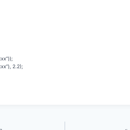
xxx”));
xxx”), 2.2);