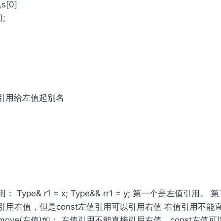
s[0]
);
//左值引用给左值起别名
Type& r1 = x; Type&& rr1 = y; 第一个是左值引用
引⽤右值，但是const左值引⽤可以引⽤右值 右值引⽤不能
ove(左值)如： 左值引用不能直接引用右值，const左值