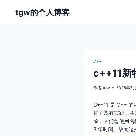
跳
tgw的个人博客
到
内
容
C++
c++11
作者
tgw
2025年7
C++11 是 C
化了既有实践，并改进
前，⼈们曾使⽤名称“
8 年时间，故⽽这