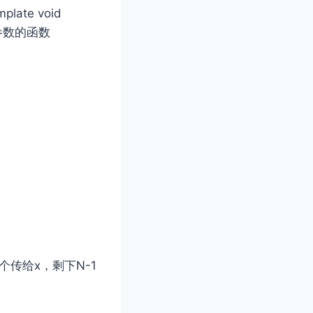
emplate
void
型参数的函数
的第⼀个传给x，剩下N-1