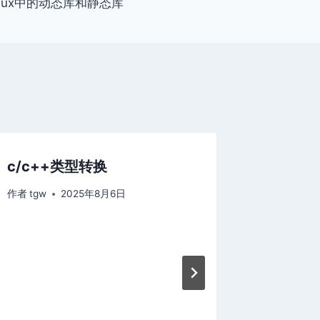
inux中的动态库和静态库
c/c++类型转换
（哈希
滤器
作者
tgw
2025年8月6日
作者
tgw