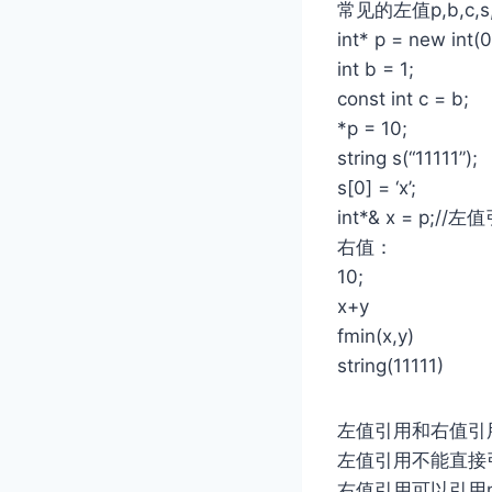
常见的左值p,b,c,s,
int* p = new int(0
int b = 1;
const int c = b;
*p = 10;
string s(“11111”);
s[0] = ‘x’;
int*& x = p;
右值：
10;
x+y
fmin(x,y)
string(11111)
左值引用和右值引用： 
左值引⽤不能直接
右值引⽤可以引⽤m