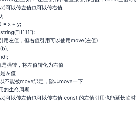
t T&x)可以传左值也可以传右值
0;
 = x + y;
tring(“11111”);
用左值，但右值引用可以使用move(左值)
(b);
ndl;
质就是强转，将左值转化为右值
性是左值
所以不能被move绑定，除非move一下
用的生命周期
st T&x)可以传左值也可以传右值 const 的左值引⽤也能延