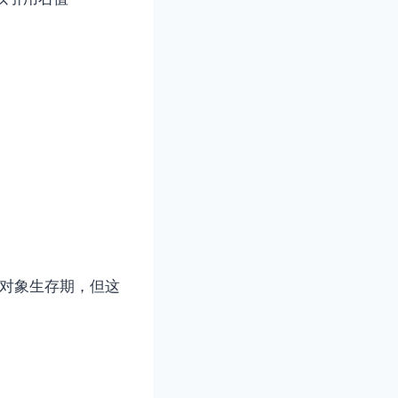
⻓临时对象⽣存期，但这