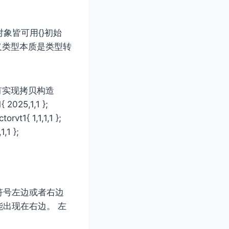
对象皆可⽤{}初始
义类型本质是类型转
 没有实现拷贝构造
 2025,1,1 };
ector
vt1{ 1,1,1,1 };
,1,1 };
符号左边或者右边
出现在右边。 左