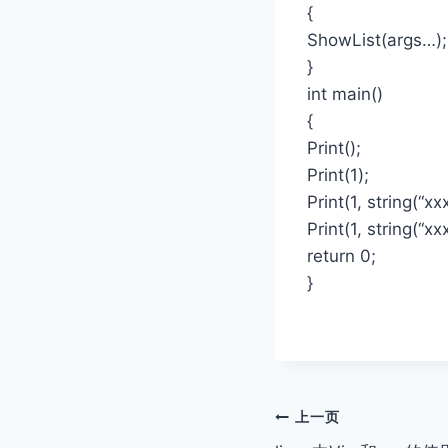
{
ShowList(args…);
}
int main()
{
Print();
Print(1);
Print(1, string(“xx
Print(1, string(“xx
return 0;
}
文
上一页