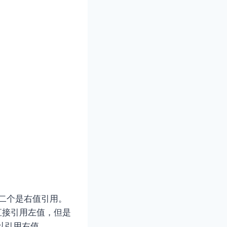
。 第二个是右值引用。
直接引⽤左值，但是
可以引用右值