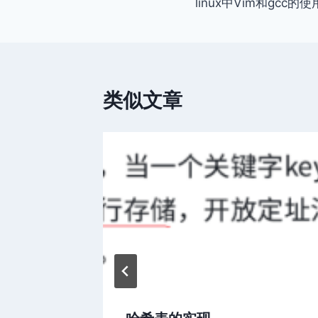
linux中Vim和gcc的使
章
导
航
类似文章