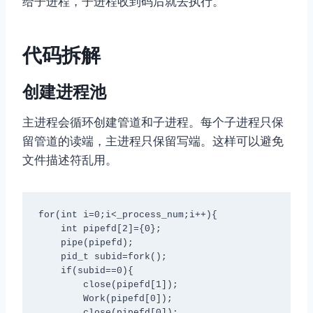
给子进程，子进程收到码后就去执行。
代码拆解
创建进程池
主进程会循环创建管道和子进程。每个子进程只保
留管道的读端，主进程只保留写端。这样可以避免
文件描述符乱用。
for(int i=0;i<_process_num;i++){

    int pipefd[2]={0};

    pipe(pipefd);

    pid_t subid=fork();

    if(subid==0){

        close(pipefd[1]);

        Work(pipefd[0]);

        close(pipefd[0]);
