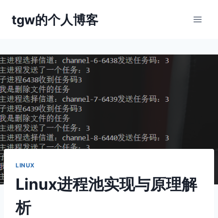
跳
tgw的个人博客
到
内
容
LINUX
Linux进程池实现与原理解
析