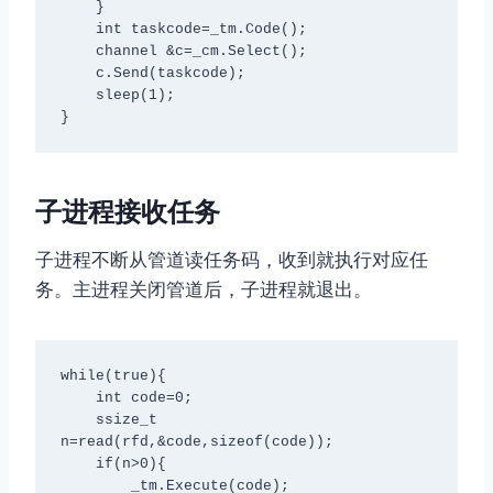
    }

    int taskcode=_tm.Code();

    channel &c=_cm.Select();

    c.Send(taskcode);

    sleep(1);

}
子进程接收任务
子进程不断从管道读任务码，收到就执行对应任
务。主进程关闭管道后，子进程就退出。
while(true){

    int code=0;

    ssize_t 
n=read(rfd,&code,sizeof(code));

    if(n>0){

        _tm.Execute(code);
