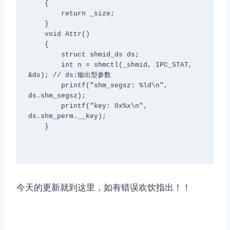
    {

        return _size;

    }

    void Attr()

    {

        struct shmid_ds ds;

        int n = shmctl(_shmid, IPC_STAT, 
&ds); // ds:输出型参数

        printf("shm_segsz: %ld\n", 
ds.shm_segsz);

        printf("key: 0x%x\n", 
ds.shm_perm.__key);

    }

今天的更新就到这里，如有错误欢饮指出！！