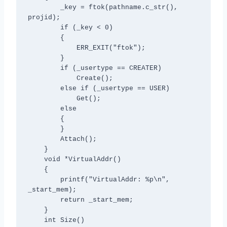
        _key = ftok(pathname.c_str(), 
projid);

        if (_key < 0)

        {

            ERR_EXIT("ftok");

        }

        if (_usertype == CREATER)

            Create();

        else if (_usertype == USER)

            Get();

        else

        {

        }

        Attach();

    }

    void *VirtualAddr()

    {

        printf("VirtualAddr: %p\n", 
_start_mem);

        return _start_mem;

    }

    int Size()
