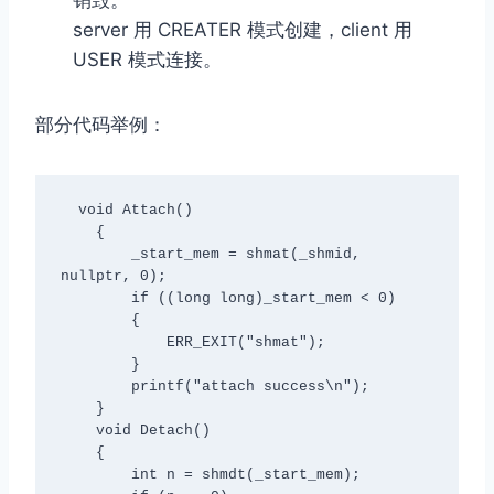
server 用 CREATER 模式创建，client 用
USER 模式连接。
部分代码举例：
  void Attach()

    {

        _start_mem = shmat(_shmid, 
nullptr, 0);

        if ((long long)_start_mem < 0)

        {

            ERR_EXIT("shmat");

        }

        printf("attach success\n");

    }

    void Detach()

    {

        int n = shmdt(_start_mem);
