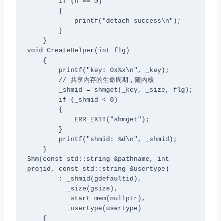
        if (n == 0)

        {

            printf("detach success\n");

        }

    }

void CreateHelper(int flg)

    {

        printf("key: 0x%x\n", _key);

        // 共享内存的生命周期，随内核

        _shmid = shmget(_key, _size, flg);

        if (_shmid < 0)

        {

            ERR_EXIT("shmget");

        }

        printf("shmid: %d\n", _shmid);

    }

Shm(const std::string &pathname, int 
projid, const std::string &usertype)

        : _shmid(gdefaultid),

          _size(gsize),

          _start_mem(nullptr),

          _usertype(usertype)

    {
