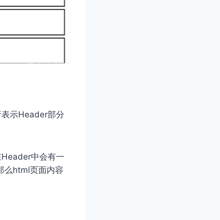
⾏表⽰Header部分
在Header中会有⼀
 那么html⻚⾯内容