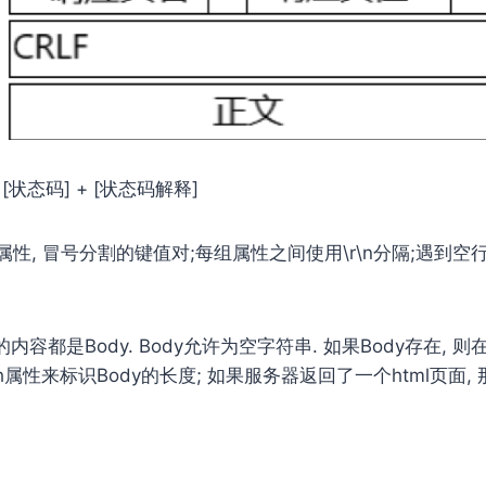
+ [状态码] + [状态码解释]
请求的属性, 冒号分割的键值对;每组属性之间使⽤\r\n分隔;遇到空
⾯的内容都是Body. Body允许为空字符串. 如果Body存在, 则
ngth属性来标识Body的⻓度; 如果服务器返回了⼀个html⻚⾯,