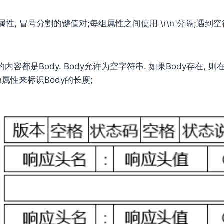
求的属性, 冒号分割的键值对;每组属性之间使⽤ \r\n 分隔;遇到空
⾯的内容都是Body. Body允许为空字符串. 如果Body存在, 则
gth属性来标识Body的⻓度;