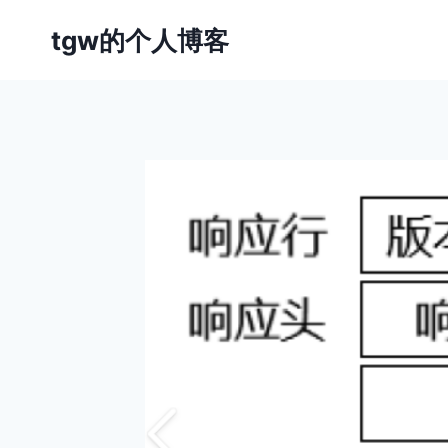
跳
tgw的个人博客
到
内
容