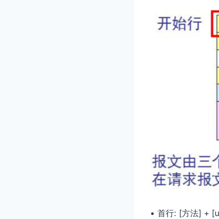
• ⾸⾏: [⽅法] + [u