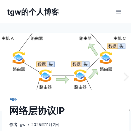
跳
tgw的个人博客
到
内
容
网络
网络层协议IP
作者
tgw
2025年11月2日