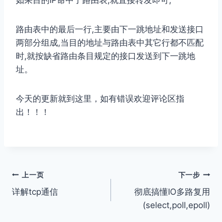
如果⽬的IP命中了路由表,就直接转发即可;
路由表中的最后⼀⾏,主要由下⼀跳地址和发送接⼝
两部分组成,当⽬的地址与路由表中其它⾏都不匹配
时,就按缺省路由条⽬规定的接⼝发送到下⼀跳地
址。
今天的更新就到这里，如有错误欢迎评论区指
出！！！
文
上一页
下一步
详解tcp通信
彻底搞懂IO多路复用
章
(select,poll,epoll)
导