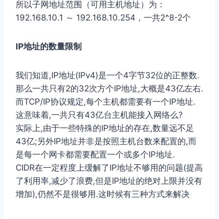
所以子网地址范围（可用主机地址）为：
192.168.10.1 ～ 192.168.10.254，一共2^8-2个
IP地址的数量限制
我们知道,IP地址(IPv4)是⼀个4字节32位的正整数.
那么⼀共只有2的32次⽅个IP地址,⼤概是43亿左右.
⽽TCP/IP协议规定,每个主机都需要有⼀个IP地址.
这意味着,⼀共只有43亿台主机能接⼊⽹络么?
实际上,由于⼀些特殊的IP地址的存在,数量远不⾜
43亿;另外IP地址并⾮是按照主机台数来配置的,⽽
是每⼀个⽹卡都需要配置⼀个或多个IP地址.
CIDR在⼀定程度上缓解了IP地址不够⽤的问题(提⾼
了利⽤率,减少了浪费,但是IP地址的绝对上限并没有
增加),仍然不是很够⽤.这时候有三种⽅式来解决