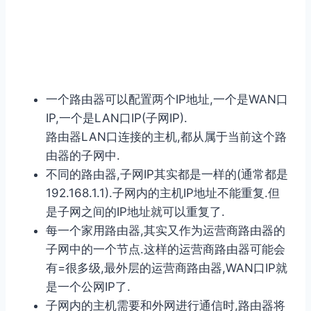
⼀个路由器可以配置两个IP地址,⼀个是WAN⼝
IP,⼀个是LAN⼝IP(⼦⽹IP).
路由器LAN⼝连接的主机,都从属于当前这个路
由器的⼦⽹中.
不同的路由器,⼦⽹IP其实都是⼀样的(通常都是
192.168.1.1).⼦⽹内的主机IP地址不能重复.但
是⼦⽹之间的IP地址就可以重复了.
每⼀个家⽤路由器,其实⼜作为运营商路由器的
⼦⽹中的⼀个节点.这样的运营商路由器可能会
有=很多级,最外层的运营商路由器,WAN⼝IP就
是⼀个公⽹IP了.
⼦⽹内的主机需要和外⽹进⾏通信时,路由器将