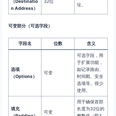
（Destinatio
32位
址。
n Address）
可变部分（可选字段）
字段名
位数
含义
可选字段，用
于扩展功能，
选项
如记录路由、
可变
（Options）
时间戳、安全
选项等。很少
使用。
用于确保首部
填充
长度为32位的
可变
（Padding）
整数倍（即4