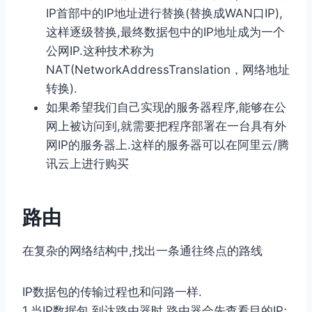
IP⾸部中的IP地址进⾏替换(替换成WAN⼝IP),
这样逐级替换,最终数据包中的IP地址成为⼀个
公⽹IP.这种技术称为
NAT(NetworkAddressTranslation，⽹络地址
转换).
如果希望我们⾃⼰实现的服务器程序,能够在公
⽹上被访问到,就需要把程序部署在⼀台具有外
⽹IP的服务器上.这样的服务器可以在阿⾥云/腾
讯云上进⾏购买
路由
在复杂的⽹络结构中,找出⼀条通往终点的路线
IP数据包的传输过程也和问路⼀样.
1.当IP数据包,到达路由器时,路由器会先查看⽬的IP;