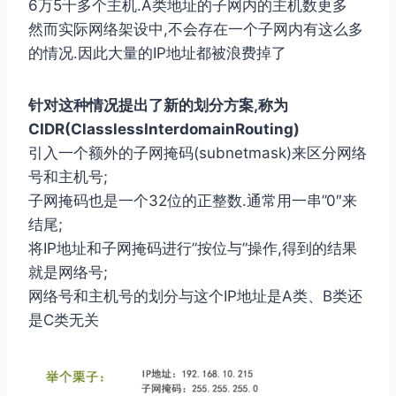
6万5千多个主机.A类地址的⼦⽹内的主机数更多
然⽽实际⽹络架设中,不会存在⼀个⼦⽹内有这么多
的情况.因此⼤量的IP地址都被浪费掉了
针对这种情况提出了新的划分⽅案,称为
CIDR(ClasslessInterdomainRouting)
引⼊⼀个额外的⼦⽹掩码(subnetmask)来区分⽹络
号和主机号;
⼦⽹掩码也是⼀个32位的正整数.通常⽤⼀串”0″来
结尾;
将IP地址和⼦⽹掩码进⾏”按位与”操作,得到的结果
就是⽹络号;
⽹络号和主机号的划分与这个IP地址是A类、B类还
是C类⽆关