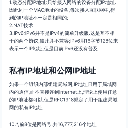
1.动态分配IP地址:只给接⼊⽹络的设备分配IP地址.
因此同⼀个MAC地址的设备,每次接⼊互联⽹中,得
到的IP地址不⼀定是相同的;
2.NAT技术
3.IPv6:IPv6并不是IPv4的简单升级版.这是互不相
⼲的两个协议,彼此并不兼容;IPv6⽤16字节128位来
表⽰⼀个IP地址;但是⽬前IPv6还没有普及
私有IP地址和公⽹IP地址
如果⼀个组织内部组建局域⽹,IP地址只⽤于局域⽹
内的通信,⽽不直接连到Internet上,理论上使⽤任意
的IP地址都可以,但是RFC1918规定了⽤于组建局域
⽹的私有IP地址
10.*,前8位是⽹络号,共16,777,216个地址